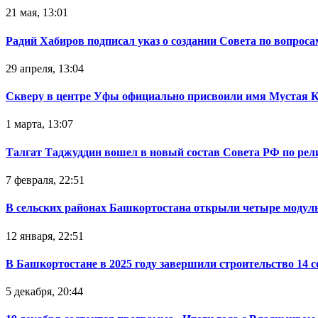
21 мая, 13:01
Радий Хабиров подписал указ о создании Совета по вопрос
29 апреля, 13:04
Скверу в центре Уфы официально присвоили имя Мустая 
1 марта, 13:07
Талгат Таджуддин вошел в новый состав Совета РФ по ре
7 февраля, 22:51
В сельских районах Башкортостана открыли четыре модул
12 января, 22:51
В Башкортостане в 2025 году завершили строительство 14 
5 декабря, 20:44