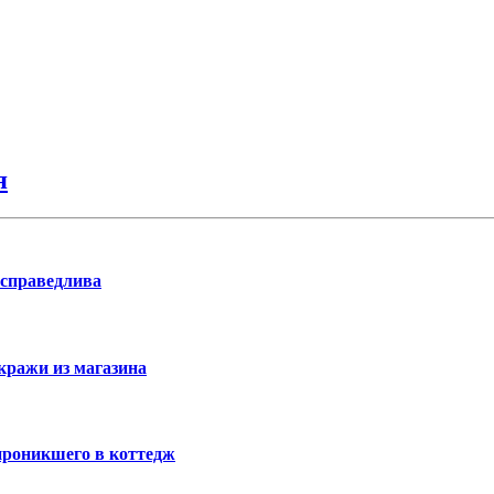
я
 справедлива
кражи из магазина
проникшего в коттедж