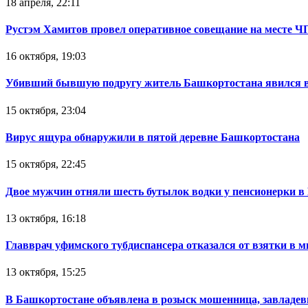
18 апреля, 22:11
Рустэм Хамитов провел оперативное совещание на месте Ч
16 октября, 19:03
Убивший бывшую подругу житель Башкортостана явился в
15 октября, 23:04
Вирус ящура обнаружили в пятой деревне Башкортостана
15 октября, 22:45
Двое мужчин отняли шесть бутылок водки у пенсионерки в
13 октября, 16:18
Главврач уфимского тубдиспансера отказался от взятки в 
13 октября, 15:25
В Башкортостане объявлена в розыск мошенница, завладев