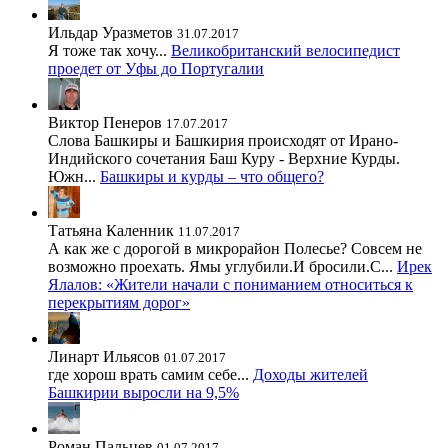
Ильдар Уразметов
31.07.2017
Я тоже так хочу...
Великобританский велосипедист
проедет от Уфы до Португалии
Виктор Пенеров
17.07.2017
Слова Башкиры и Башкирия происходят от Ирано-
Индийского сочетания Баш Куру - Верхние Курды.
Южн...
Башкиры и курды – что общего?
Татьяна Каленник
11.07.2017
А как же с дорогой в микрорайон Полесье? Совсем не
возможно проехать. Ямы углубили.И бросили.С...
Ирек
Ялалов: «Жители начали с пониманием относиться к
перекрытиям дорог»
Линарт Ильясов
01.07.2017
где хорош врать самим себе...
Доходы жителей
Башкирии выросли на 9,5%
Роман Пальцев
01.07.2017