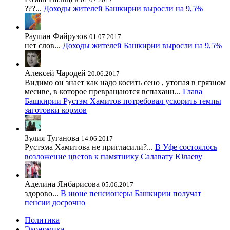
???...
Доходы жителей Башкирии выросли на 9,5%
Раушан Файрузов
01.07.2017
нет слов...
Доходы жителей Башкирии выросли на 9,5%
Алексей Чародей
20.06.2017
Видимо он знает как надо косить сено , утопая в грязном
месиве, в которое превращаются вспаханн...
Глава
Башкирии Рустэм Хамитов потребовал ускорить темпы
заготовки кормов
Зулия Туганова
14.06.2017
Рустэма Хамитова не пригласили?...
В Уфе состоялось
возложение цветов к памятнику Салавату Юлаеву
Аделина Янбарисова
05.06.2017
здорово...
В июне пенсионеры Башкирии получат
пенсии досрочно
Политика
Экономика