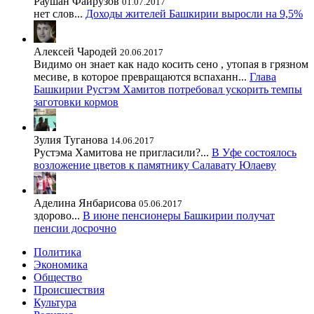
Раушан Файрузов
01.07.2017
нет слов...
Доходы жителей Башкирии выросли на 9,5%
Алексей Чародей
20.06.2017
Видимо он знает как надо косить сено , утопая в грязном
месиве, в которое превращаются вспаханн...
Глава
Башкирии Рустэм Хамитов потребовал ускорить темпы
заготовки кормов
Зулия Туганова
14.06.2017
Рустэма Хамитова не пригласили?...
В Уфе состоялось
возложение цветов к памятнику Салавату Юлаеву
Аделина Янбарисова
05.06.2017
здорово...
В июне пенсионеры Башкирии получат
пенсии досрочно
Политика
Экономика
Общество
Происшествия
Культура