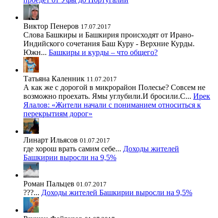
Виктор Пенеров
17.07.2017
Слова Башкиры и Башкирия происходят от Ирано-
Индийского сочетания Баш Куру - Верхние Курды.
Южн...
Башкиры и курды – что общего?
Татьяна Каленник
11.07.2017
А как же с дорогой в микрорайон Полесье? Совсем не
возможно проехать. Ямы углубили.И бросили.С...
Ирек
Ялалов: «Жители начали с пониманием относиться к
перекрытиям дорог»
Линарт Ильясов
01.07.2017
где хорош врать самим себе...
Доходы жителей
Башкирии выросли на 9,5%
Роман Пальцев
01.07.2017
???...
Доходы жителей Башкирии выросли на 9,5%