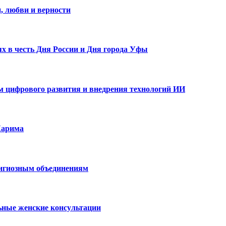
, любви и верности
х в честь Дня России и Дня города Уфы
ам цифрового развития и внедрения технологий ИИ
Карима
лигиозным объединениям
ьные женские консультации