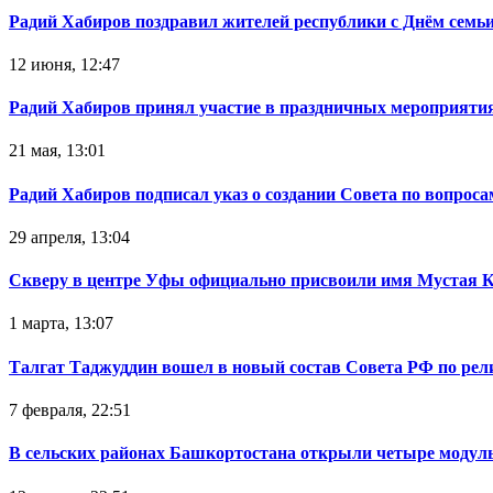
Радий Хабиров поздравил жителей республики с Днём семьи
12 июня, 12:47
Радий Хабиров принял участие в праздничных мероприятия
21 мая, 13:01
Радий Хабиров подписал указ о создании Совета по вопрос
29 апреля, 13:04
Скверу в центре Уфы официально присвоили имя Мустая 
1 марта, 13:07
Талгат Таджуддин вошел в новый состав Совета РФ по ре
7 февраля, 22:51
В сельских районах Башкортостана открыли четыре модул