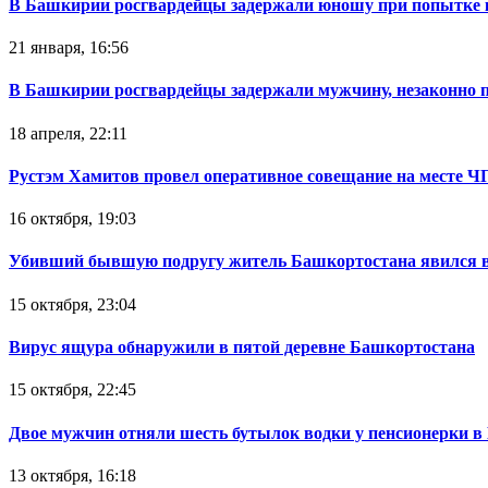
В Башкирии росгвардейцы задержали юношу при попытке 
21 января, 16:56
В Башкирии росгвардейцы задержали мужчину, незаконно 
18 апреля, 22:11
Рустэм Хамитов провел оперативное совещание на месте Ч
16 октября, 19:03
Убивший бывшую подругу житель Башкортостана явился в
15 октября, 23:04
Вирус ящура обнаружили в пятой деревне Башкортостана
15 октября, 22:45
Двое мужчин отняли шесть бутылок водки у пенсионерки в
13 октября, 16:18