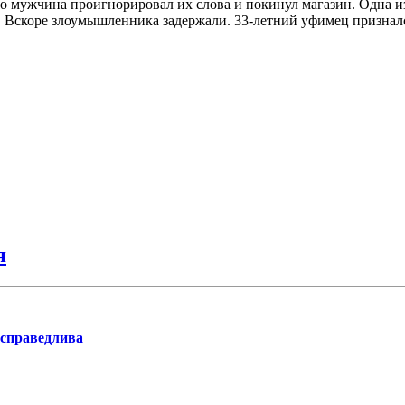
но мужчина проигнорировал их слова и покинул магазин. Одна и
 Вскоре злоумышленника задержали. 33-летний уфимец признался
я
 справедлива