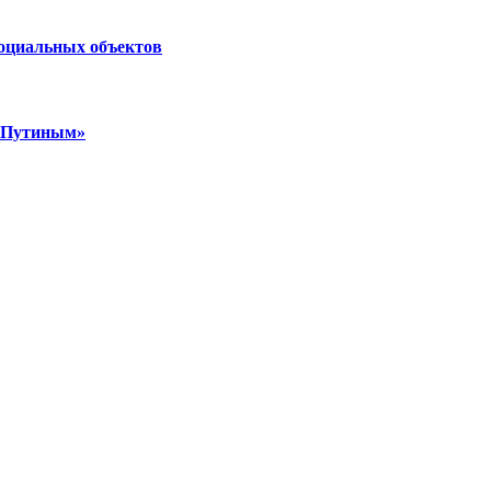
социальных объектов
м Путиным»