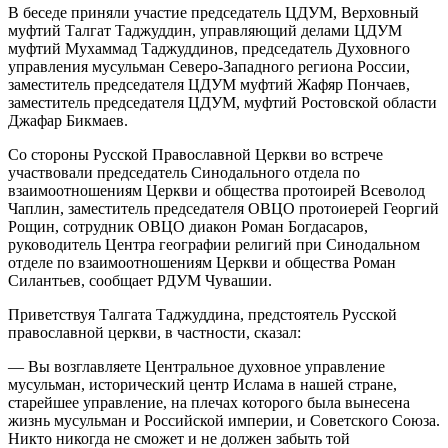
В беседе приняли участие председатель ЦДУМ, Верховный
муфтий Талгат Таджуддин, управляющий делами ЦДУМ
муфтий Мухаммад Таджуддинов, председатель Духовного
управления мусульман Северо-Западного региона России,
заместитель председателя ЦДУМ муфтий Жафяр Пончаев,
заместитель председателя ЦДУМ, муфтий Ростовской области
Джафар Бикмаев.
Со стороны Русской Православной Церкви во встрече
участвовали председатель Синодального отдела по
взаимоотношениям Церкви и общества протоирей Всеволод
Чаплин, заместитель председателя ОВЦО протоиерей Георгий
Рощин, сотрудник ОВЦО диакон Роман Богдасаров,
руководитель Центра географии религий при Синодальном
отделе по взаимоотношениям Церкви и общества Роман
Силантьев, сообщает РДУМ Чувашии.
Приветствуя Талгата Таджуддина, предстоятель Русской
православной церкви, в частности, сказал:
— Вы возглавляете Центральное духовное управление
мусульман, исторический центр Ислама в нашей стране,
старейшее управление, на плечах которого была вынесена
жизнь мусульман и Российской империи, и Советского Союза.
Никто никогда не сможет и не должен забыть той