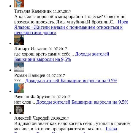
Татьяна Каленник
11.07.2017
А как же с дорогой в микрорайон Полесье? Совсем не
возможно проехать. Ямы углубили.И бросили.С...
Ирек
Ялалов: «Жители начали с пониманием относиться к
перекрытиям дорог»
Линарт Ильясов
01.07.2017
где хорош врать самим себе...
Доходы жителей
Башкирии выросли на 9,5%
Роман Пальцев
01.07.2017
???...
Доходы жителей Башкирии выросли на 9,5%
Раушан Файрузов
01.07.2017
нет слов...
Доходы жителей Башкирии выросли на 9,5%
Алексей Чародей
20.06.2017
Видимо он знает как надо косить сено , утопая в грязном
месиве, в которое превращаются вспаханн...
Глава