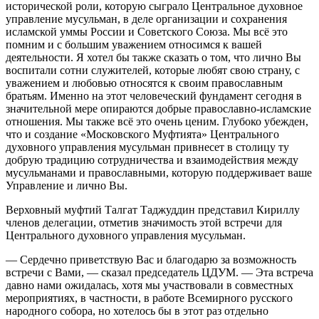
исторической роли, которую сыграло Центральное духовное
управление мусульман, в деле организации и сохранения
исламской уммы России и Советского Союза. Мы всё это
помним и с большим уважением относимся к вашей
деятельности. Я хотел бы также сказать о том, что лично Вы
воспитали сотни служителей, которые любят свою страну, с
уважением и любовью относятся к своим православным
братьям. Именно на этот человеческий фундамент сегодня в
значительной мере опираются добрые православно-исламские
отношения. Мы также всё это очень ценим. Глубоко убежден,
что и создание «Московского Муфтията» Центрального
духовного управления мусульман привнесет в столицу ту
добрую традицию сотрудничества и взаимодействия между
мусульманами и православными, которую поддерживает ваше
Управление и лично Вы.
Верховный муфтий Талгат Таджуддин представил Кириллу
членов делегации, отметив значимость этой встречи для
Центрального духовного управления мусульман.
— Сердечно приветствую Вас и благодарю за возможность
встречи с Вами, — сказал председатель ЦДУМ. — Эта встреча
давно нами ожидалась, хотя мы участвовали в совместных
мероприятиях, в частности, в работе Всемирного русского
народного собора, но хотелось бы в этот раз отдельно