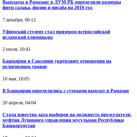
Выплаты в Рамазан: в ДУМ РБ определили размеры
фитр-садака, фидии и нисаба на 2019 год
7 декабря, 06:12
Уфимский студент стал призером всероссийской
исламской олимпиады
2 июля, 10:41
Башкирия и Саксония укрепляют отношения на
религиозном уровне
10 мая, 10:05
В Башкирии определились с суммами выплат в Рамазан
20 апреля, 04:04
Стала известна дата выборов на должность председателя-
муфтия Духовного управления мусульман Республики
Башкортостан