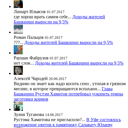
Линарт Ильясов
01.07.2017
где хорош врать самим себе...
Доходы жителей
Башкирии выросли на 9,5%
Роман Пальцев
01.07.2017
???...
Доходы жителей Башкирии выросли на 9,5%
Раушан Файрузов
01.07.2017
нет слов...
Доходы жителей Башкирии выросли на 9,5%
Алексей Чародей
20.06.2017
Видимо он знает как надо косить сено , утопая в грязном
месиве, в которое превращаются вспаханн...
Глава
Башкирии Рустэм Хамитов потребовал ускорить темпы
заготовки кормов
Зулия Туганова
14.06.2017
Рустэма Хамитова не пригласили?...
В Уфе состоялось
возложение цветов к памятнику Салавату Юлаеву