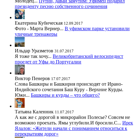
Молодец...
Путин, давай замутим! Уфимец подарил
президенту песню собственного сочинения
Екатерина Кубическая
12.09.2017
Фото - Марта Вернер...
В уфимском парке установили
уличные тренажеры
Ильдар Уразметов
31.07.2017
Я тоже так хочу...
Великобританский велосипедист
проедет от Уфы до Португалии
Виктор Пенеров
17.07.2017
Слова Башкиры и Башкирия происходят от Ирано-
Индийского сочетания Баш Куру - Верхние Курды.
Южн...
Башкиры и курды – что общего?
Татьяна Каленник
11.07.2017
А как же с дорогой в микрорайон Полесье? Совсем не
возможно проехать. Ямы углубили.И бросили.С...
Ирек
Ялалов: «Жители начали с пониманием относиться к
перекрытиям дорог»