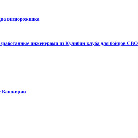
два внедорожника
азработанные инженерами из Кулибин-клуба для бойцов СВО
е Башкирии