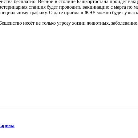
нства бесплатно. Весной в столице Башкортостана пройдёт вак
ветеринарная станция будет проводить вакцинацию с марта по м
пециальному графику. О дате приёма в ЖЭУ можно будет узнать и
Бешенство несёт не только угрозу жизни животных, заболевание 
Карима