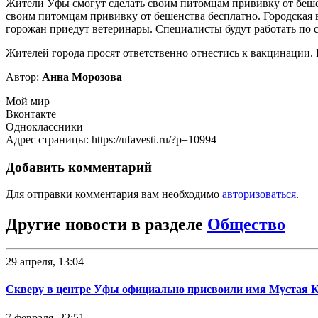
Жители Уфы смогут сделать своим питомцам прививку от беше
своим питомцам прививку от бешенства бесплатно. Городская 
горожан приедут ветеринары. Специалисты будут работать по с
Жителей города просят ответственно отнестись к вакцинации. 
Автор:
Анна Морозова
Мой мир
Вконтакте
Одноклассники
Адрес страницы: https://ufavesti.ru/?p=10994
Добавить комментарий
Для отправки комментария вам необходимо
авторизоваться
.
Другие новости в разделе
Общество
29 апреля, 13:04
Скверу в центре Уфы официально присвоили имя Мустая 
7 февраля, 22:51