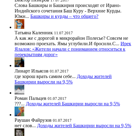
17.07.2017
Слова Башкиры и Башкирия происходят от Ирано-
Индийского сочетания Баш Куру - Верхние Курды.
Южн...
Башкиры и курды – что общего?
Татьяна Каленник
11.07.2017
А как же с дорогой в микрорайон Полесье? Совсем не
возможно проехать. Ямы углубили.И бросили.С...
Ирек
Ялалов: «Жители начали с пониманием относиться к
перекрытиям дорог»
Линарт Ильясов
01.07.2017
где хорош врать самим себе...
Доходы жителей
Башкирии выросли на 9,5%
Роман Пальцев
01.07.2017
???...
Доходы жителей Башкирии выросли на 9,5%
Раушан Файрузов
01.07.2017
нет слов...
Доходы жителей Башкирии выросли на 9,5%