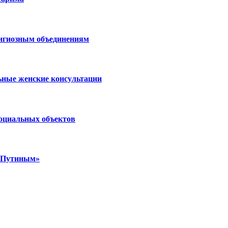
лигиозным объединениям
ьные женские консультации
социальных объектов
м Путиным»