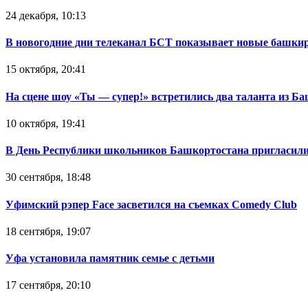
24 декабря, 10:13
В новогодние дни телеканал БСТ показывает новые башк
15 октября, 20:41
На сцене шоу «Ты — супер!» встретились два таланта из Б
10 октября, 19:41
В День Республики школьников Башкортостана пригласили
30 сентября, 18:48
Уфимский рэпер Face засветился на съемках Comedy Club
18 сентября, 19:07
Уфа установила памятник семье с детьми
17 сентября, 20:10