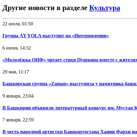
Другие новости в разделе
Культура
22 июля, 01:50
Группа AY YOLA выступит на «Интервидении»
6 июня, 14:32
«Молодёжка ОНФ» читает стихи Пушкина вместе с жителя
29 мая, 11:17
Башкирская группа «Zaman» выступила у памятника башк
9 января, 23:04
В Башкирии объявили литературный конкурс им. Мустая 
7 января, 22:59
В честь народной артистки Башкортостана Хании Фархи на