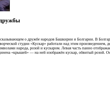
 дружбы
ассказывающем о дружбе народов Башкирии и Болгарии. В Болга
 творческой студии «Кускар» работали над этим произведением
имволами народа, розой и кускаром. Левая часть панно отобража
ъединена «крышей» — на ней изображён кускар, обвитый розой.