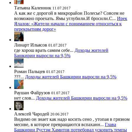
Татьяна Каленник
11.07.2017
А как же с дорогой в микрорайон Полесье? Совсем не
возможно проехать. Ямы углубили.И бросили.С...
Ирек
Ялалов: «Жители начали с пониманием относиться к
перекрытиям дорог»
Линарт Ильясов
01.07.2017
где хорош врать самим себе...
Доходы жителей
Башкирии выросли на 9,5%
Роман Пальцев
01.07.2017
???...
Доходы жителей Башкирии выросли на 9,5%
Раушан Файрузов
01.07.2017
нет слов...
Доходы жителей Башкирии выросли на 9,5%
Алексей Чародей
20.06.2017
Видимо он знает как надо косить сено , утопая в грязном
месиве, в которое превращаются вспаханн...
Глава
Башкирии Рустэм Хамитов потребовал ускорить темпы