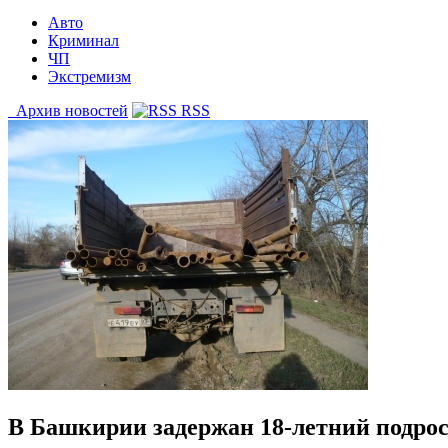
Авто
Криминал
ЧП
Экстремизм
Архив новостей
RSS
В Башкирии задержан 18-летний подрос