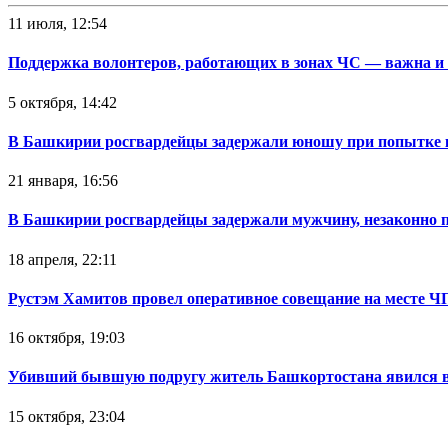
11 июля, 12:54
Поддержка волонтеров, работающих в зонах ЧС — важна и
5 октября, 14:42
В Башкирии росгвардейцы задержали юношу при попытке 
21 января, 16:56
В Башкирии росгвардейцы задержали мужчину, незаконно 
18 апреля, 22:11
Рустэм Хамитов провел оперативное совещание на месте Ч
16 октября, 19:03
Убивший бывшую подругу житель Башкортостана явился в
15 октября, 23:04