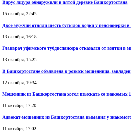
Вирус ящура обнаружили в пятой деревне Башкортостана
15 октября, 22:45
Двое мужчин отняли шесть бутылок водки у пенсионерки в
13 октября, 16:18
Главврач уфимского тубдиспансера отказался от взятки в 
13 октября, 15:25
В Башкортостане объявлена в розыск мошенница, завладев
12 октября, 19:34
Мошенник из Башкортостана хотел взыскать со знакомых 
11 октября, 17:20
Адвокат-мошенник из Башкортостана выманил у знакомого
11 октября, 17:02