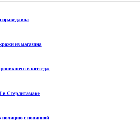
 справедлива
кражи из магазина
проникшего в коттедж
П в Стерлитамаке
 полицию с повинной