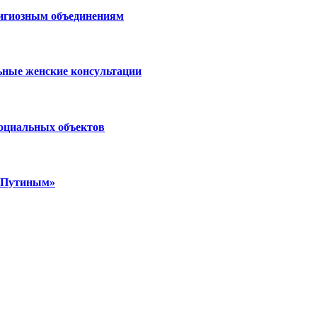
лигиозным объединениям
ьные женские консультации
социальных объектов
м Путиным»