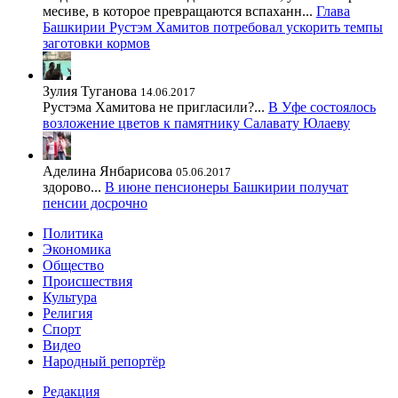
месиве, в которое превращаются вспаханн...
Глава
Башкирии Рустэм Хамитов потребовал ускорить темпы
заготовки кормов
Зулия Туганова
14.06.2017
Рустэма Хамитова не пригласили?...
В Уфе состоялось
возложение цветов к памятнику Салавату Юлаеву
Аделина Янбарисова
05.06.2017
здорово...
В июне пенсионеры Башкирии получат
пенсии досрочно
Политика
Экономика
Общество
Происшествия
Культура
Религия
Спорт
Видео
Народный репортёр
Редакция