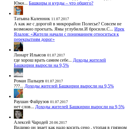
Южн...
Башкиры и курды – что общего?
Татьяна Каленник
11.07.2017
А как же с дорогой в микрорайон Полесье? Совсем не
возможно проехать. Ямы углубили.И бросили.С...
Ирек
Ялалов: «Жители начали с пониманием относиться к
перекрытиям дорог»
Линарт Ильясов
01.07.2017
где хорош врать самим себе...
Доходы жителей
Башкирии выросли на 9,5%
Роман Пальцев
01.07.2017
???...
Доходы жителей Башкирии выросли на 9,5%
Раушан Файрузов
01.07.2017
нет слов...
Доходы жителей Башкирии выросли на 9,5%
Алексей Чародей
20.06.2017
Видимо он знает как надо косить сено , утопая в грязном