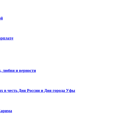
ой
арплате
, любви и верности
х в честь Дня России и Дня города Уфы
Карима