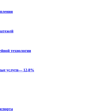
опления
латежей
ейной технологии
ные услуги— 12,8%
нспорта