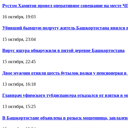
Рустэм Хамитов провел оперативное совещание на месте Ч
16 октября, 19:03
Убивший бывшую подругу житель Башкортостана явился в
15 октября, 23:04
Вирус ящура обнаружили в пятой деревне Башкортостана
15 октября, 22:45
Двое мужчин отняли шесть бутылок водки у пенсионерки в
13 октября, 16:18
Главврач уфимского тубдиспансера отказался от взятки в 
13 октября, 15:25
В Башкортостане объявлена в розыск мошенница, завладев