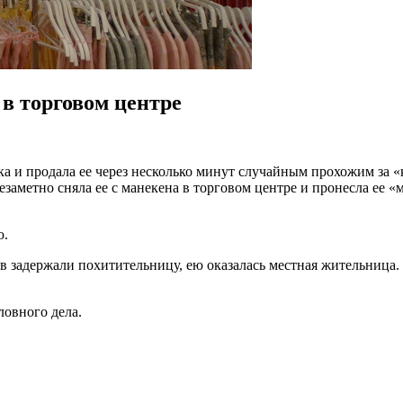
в торговом центре
а и продала ее через несколько минут случайным прохожим за «
аметно сняла ее с манекена в торговом центре и пронесла ее «
ю.
задержали похитительницу, ею оказалась местная жительница. К 
овного дела.