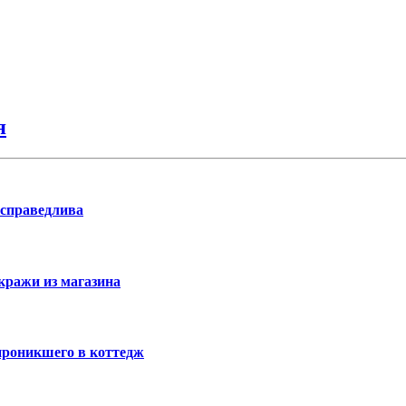
я
 справедлива
кражи из магазина
проникшего в коттедж