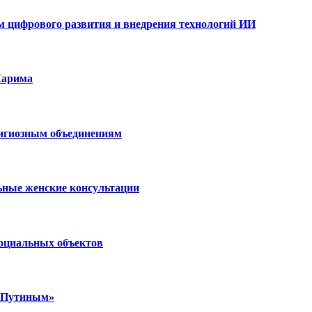
ам цифрового развития и внедрения технологий ИИ
Карима
лигиозным объединениям
ьные женские консультации
социальных объектов
м Путиным»