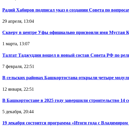
Радий Хабиров подписал указ о создании Совета по вопрос
29 апреля, 13:04
Скверу в центре Уфы официально присвоили имя Мустая 
1 марта, 13:07
Талгат Таджуддин вошел в новый состав Совета РФ по ре
7 февраля, 22:51
В сельских районах Башкортостана открыли четыре модул
12 января, 22:51
В Башкортостане в 2025 году завершили строительство 14 
5 декабря, 20:44
19 декабря состоится программа «Итоги года с Владимиро