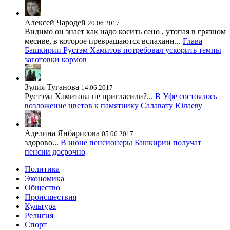
Алексей Чародей
20.06.2017
Видимо он знает как надо косить сено , утопая в грязном
месиве, в которое превращаются вспаханн...
Глава
Башкирии Рустэм Хамитов потребовал ускорить темпы
заготовки кормов
Зулия Туганова
14.06.2017
Рустэма Хамитова не пригласили?...
В Уфе состоялось
возложение цветов к памятнику Салавату Юлаеву
Аделина Янбарисова
05.06.2017
здорово...
В июне пенсионеры Башкирии получат
пенсии досрочно
Политика
Экономика
Общество
Происшествия
Культура
Религия
Спорт