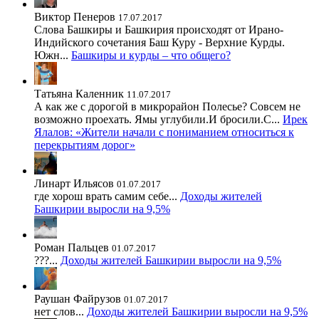
Виктор Пенеров
17.07.2017
Слова Башкиры и Башкирия происходят от Ирано-
Индийского сочетания Баш Куру - Верхние Курды.
Южн...
Башкиры и курды – что общего?
Татьяна Каленник
11.07.2017
А как же с дорогой в микрорайон Полесье? Совсем не
возможно проехать. Ямы углубили.И бросили.С...
Ирек
Ялалов: «Жители начали с пониманием относиться к
перекрытиям дорог»
Линарт Ильясов
01.07.2017
где хорош врать самим себе...
Доходы жителей
Башкирии выросли на 9,5%
Роман Пальцев
01.07.2017
???...
Доходы жителей Башкирии выросли на 9,5%
Раушан Файрузов
01.07.2017
нет слов...
Доходы жителей Башкирии выросли на 9,5%