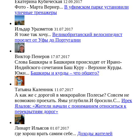
Екатерина Кубическая
12.09.2017
Фото - Марта Вернер...
В уфимском парке установили
уличные тренажеры
Ильдар Уразметов
31.07.2017
Я тоже так хочу...
Великобританский велосипедист
проедет от Уфы до Португалии
Виктор Пенеров
17.07.2017
Слова Башкиры и Башкирия происходят от Ирано-
Индийского сочетания Баш Куру - Верхние Курды.
Южн...
Башкиры и курды – что общего?
Татьяна Каленник
11.07.2017
А как же с дорогой в микрорайон Полесье? Совсем не
возможно проехать. Ямы углубили.И бросили.С...
Ирек
Ялалов: «Жители начали с пониманием относиться к
перекрытиям дорог»
Линарт Ильясов
01.07.2017
где хорош врать самим себе...
Доходы жителей