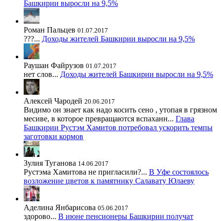
Башкирии выросли на 9,5%
Роман Пальцев
01.07.2017
???...
Доходы жителей Башкирии выросли на 9,5%
Раушан Файрузов
01.07.2017
нет слов...
Доходы жителей Башкирии выросли на 9,5%
Алексей Чародей
20.06.2017
Видимо он знает как надо косить сено , утопая в грязном
месиве, в которое превращаются вспаханн...
Глава
Башкирии Рустэм Хамитов потребовал ускорить темпы
заготовки кормов
Зулия Туганова
14.06.2017
Рустэма Хамитова не пригласили?...
В Уфе состоялось
возложение цветов к памятнику Салавату Юлаеву
Аделина Янбарисова
05.06.2017
здорово...
В июне пенсионеры Башкирии получат