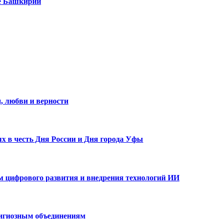
е Башкирии
, любви и верности
х в честь Дня России и Дня города Уфы
ам цифрового развития и внедрения технологий ИИ
лигиозным объединениям