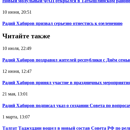
Новый модульный ФАП открылся в Татышлинском район
10 июня, 20:51
Радий Хабиров призвал серьезно отнестись к озеленению
Читайте также
10 июля, 22:49
Радий Хабиров поздравил жителей республики с Днём семьи
12 июня, 12:47
Радий Хабиров принял участие в праздничных мероприятия
21 мая, 13:01
Радий Хабиров подписал указ о создании Совета по вопрос
1 марта, 13:07
Талгат Таджуддин вошел в новый состав Совета РФ по ре