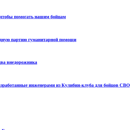
 чтобы помогать нашим бойцам
едную партию гуманитарной помощи
два внедорожника
азработанные инженерами из Кулибин-клуба для бойцов СВО