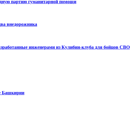
едную партию гуманитарной помощи
два внедорожника
азработанные инженерами из Кулибин-клуба для бойцов СВО
е Башкирии