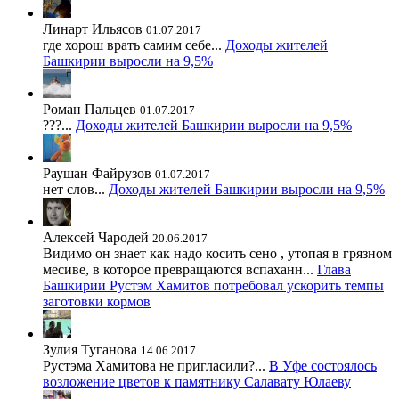
Линарт Ильясов
01.07.2017
где хорош врать самим себе...
Доходы жителей
Башкирии выросли на 9,5%
Роман Пальцев
01.07.2017
???...
Доходы жителей Башкирии выросли на 9,5%
Раушан Файрузов
01.07.2017
нет слов...
Доходы жителей Башкирии выросли на 9,5%
Алексей Чародей
20.06.2017
Видимо он знает как надо косить сено , утопая в грязном
месиве, в которое превращаются вспаханн...
Глава
Башкирии Рустэм Хамитов потребовал ускорить темпы
заготовки кормов
Зулия Туганова
14.06.2017
Рустэма Хамитова не пригласили?...
В Уфе состоялось
возложение цветов к памятнику Салавату Юлаеву