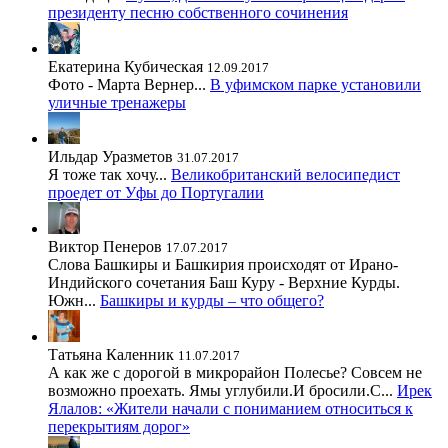
президенту песню собственного сочинения
Екатерина Кубическая
12.09.2017
Фото - Марта Вернер...
В уфимском парке установили
уличные тренажеры
Ильдар Уразметов
31.07.2017
Я тоже так хочу...
Великобританский велосипедист
проедет от Уфы до Португалии
Виктор Пенеров
17.07.2017
Слова Башкиры и Башкирия происходят от Ирано-
Индийского сочетания Баш Куру - Верхние Курды.
Южн...
Башкиры и курды – что общего?
Татьяна Каленник
11.07.2017
А как же с дорогой в микрорайон Полесье? Совсем не
возможно проехать. Ямы углубили.И бросили.С...
Ирек
Ялалов: «Жители начали с пониманием относиться к
перекрытиям дорог»