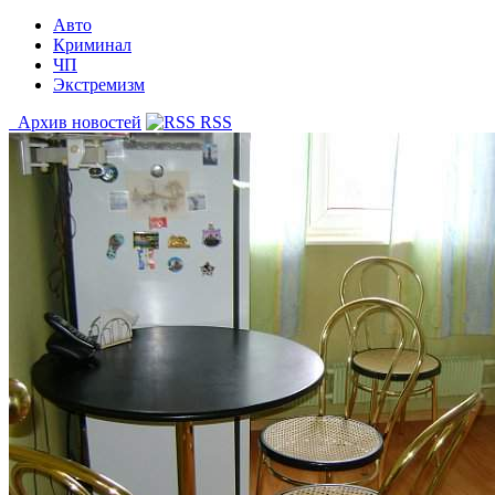
Авто
Криминал
ЧП
Экстремизм
Архив новостей
RSS