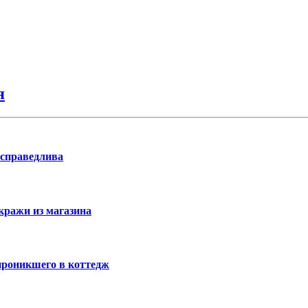
я
 справедлива
кражи из магазина
проникшего в коттедж