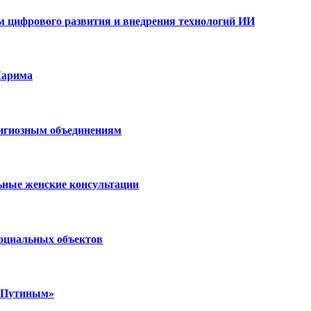
ам цифрового развития и внедрения технологий ИИ
Карима
лигиозным объединениям
ьные женские консультации
социальных объектов
м Путиным»