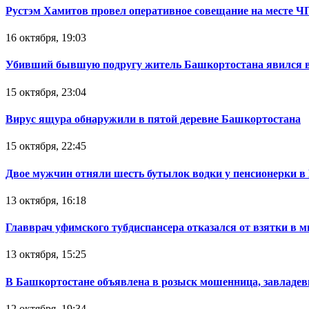
Рустэм Хамитов провел оперативное совещание на месте Ч
16 октября, 19:03
Убивший бывшую подругу житель Башкортостана явился в
15 октября, 23:04
Вирус ящура обнаружили в пятой деревне Башкортостана
15 октября, 22:45
Двое мужчин отняли шесть бутылок водки у пенсионерки в
13 октября, 16:18
Главврач уфимского тубдиспансера отказался от взятки в 
13 октября, 15:25
В Башкортостане объявлена в розыск мошенница, завладев
12 октября, 19:34