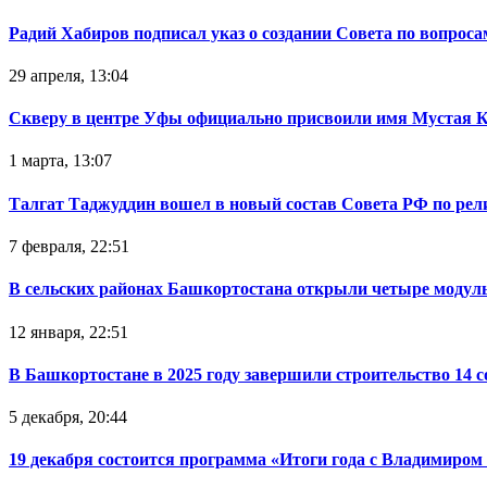
Радий Хабиров подписал указ о создании Совета по вопрос
29 апреля, 13:04
Скверу в центре Уфы официально присвоили имя Мустая 
1 марта, 13:07
Талгат Таджуддин вошел в новый состав Совета РФ по ре
7 февраля, 22:51
В сельских районах Башкортостана открыли четыре модул
12 января, 22:51
В Башкортостане в 2025 году завершили строительство 14 
5 декабря, 20:44
19 декабря состоится программа «Итоги года с Владимиро