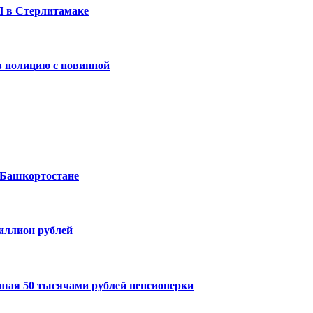
П в Стерлитамаке
 полицию с повинной
 Башкортостане
миллион рублей
шая 50 тысячами рублей пенсионерки