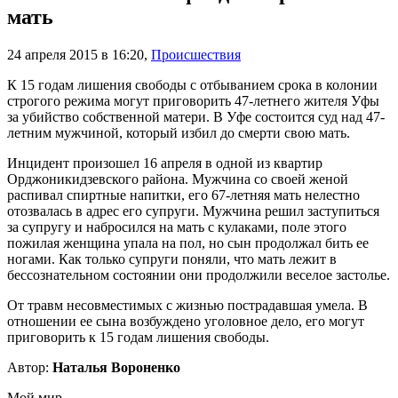
мать
24 апреля 2015 в 16:20
,
Происшествия
К 15 годам лишения свободы с отбыванием срока в колонии
строгого режима могут приговорить 47-летнего жителя Уфы
за убийство собственной матери. В Уфе состоится суд над 47-
летним мужчиной, который избил до смерти свою мать.
Инцидент произошел 16 апреля в одной из квартир
Орджоникидзевского района. Мужчина со своей женой
распивал спиртные напитки, его 67-летняя мать нелестно
отозвалась в адрес его супруги. Мужчина решил заступиться
за супругу и набросился на мать с кулаками, поле этого
пожилая женщина упала на пол, но сын продолжал бить ее
ногами. Как только супруги поняли, что мать лежит в
бессознательном состоянии они продолжили веселое застолье.
От травм несовместимых с жизнью пострадавшая умела. В
отношении ее сына возбуждено уголовное дело, его могут
приговорить к 15 годам лишения свободы.
Автор:
Наталья Вороненко
Мой мир