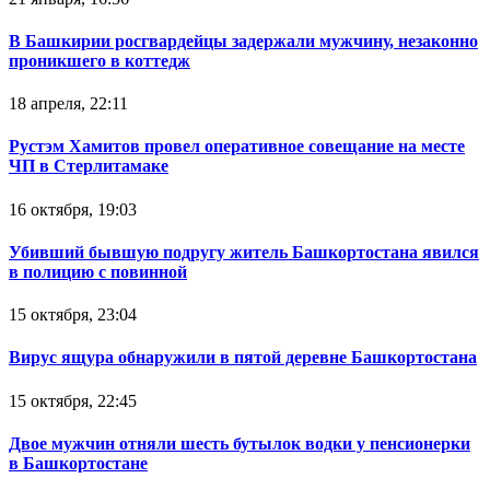
В Башкирии росгвардейцы задержали мужчину, незаконно
проникшего в коттедж
18 апреля, 22:11
Рустэм Хамитов провел оперативное совещание на месте
ЧП в Стерлитамаке
16 октября, 19:03
Убивший бывшую подругу житель Башкортостана явился
в полицию с повинной
15 октября, 23:04
Вирус ящура обнаружили в пятой деревне Башкортостана
15 октября, 22:45
Двое мужчин отняли шесть бутылок водки у пенсионерки
в Башкортостане