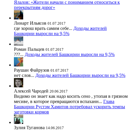
Ялалов: «Жители начали с пониманием относиться к
перекрытиям дорог»
Линарт Ильясов
01.07.2017
где хорош врать самим себе...
Доходы жителей
Башкирии выросли на 9,5%
Роман Пальцев
01.07.2017
???...
Доходы жителей Башкирии выросли на 9,5%
Раушан Файрузов
01.07.2017
нет слов...
Доходы жителей Башкирии выросли на 9,5%
Алексей Чародей
20.06.2017
Видимо он знает как надо косить сено , утопая в грязном
месиве, в которое превращаются вспаханн...
Глава
Башкирии Рустэм Хамитов потребовал ускорить темпы
заготовки кормов
Зулия Туганова
14.06.2017