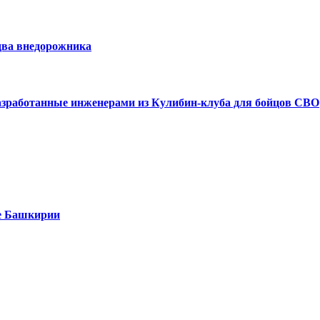
два внедорожника
азработанные инженерами из Кулибин-клуба для бойцов СВО
е Башкирии