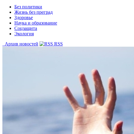
Без политики
Жизнь без преград
Здоровье
Наука и образование
Соцзащита
Экология
Архив новостей
RSS