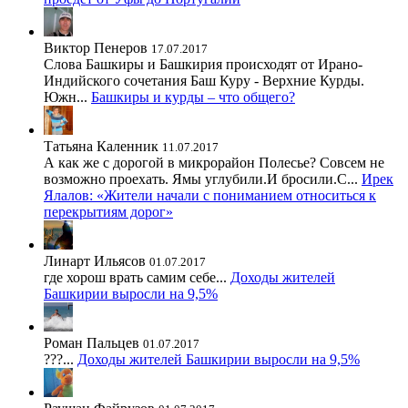
Виктор Пенеров
17.07.2017
Слова Башкиры и Башкирия происходят от Ирано-
Индийского сочетания Баш Куру - Верхние Курды.
Южн...
Башкиры и курды – что общего?
Татьяна Каленник
11.07.2017
А как же с дорогой в микрорайон Полесье? Совсем не
возможно проехать. Ямы углубили.И бросили.С...
Ирек
Ялалов: «Жители начали с пониманием относиться к
перекрытиям дорог»
Линарт Ильясов
01.07.2017
где хорош врать самим себе...
Доходы жителей
Башкирии выросли на 9,5%
Роман Пальцев
01.07.2017
???...
Доходы жителей Башкирии выросли на 9,5%