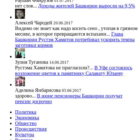
Раушан Файрузов
01.07.2017
нет слов...
Доходы жителей Башкирии выросли на 9,5%
Алексей Чародей
20.06.2017
Видимо он знает как надо косить сено , утопая в грязном
месиве, в которое превращаются вспаханн...
Глава
Башкирии Рустэм Хамитов потребовал ускорить темпы
заготовки кормов
Зулия Туганова
14.06.2017
Рустэма Хамитова не пригласили?...
В Уфе состоялось
возложение цветов к памятнику Салавату Юлаеву
Аделина Янбарисова
05.06.2017
здорово...
В июне пенсионеры Башкирии получат
пенсии досрочно
Политика
Экономика
Общество
Происшествия
Культура