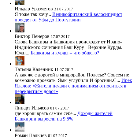
Ильдар Уразметов
31.07.2017
Я тоже так хочу...
Великобританский велосипедист
проедет от Уфы до Португалии
Виктор Пенеров
17.07.2017
Слова Башкиры и Башкирия происходят от Ирано-
Индийского сочетания Баш Куру - Верхние Курды.
Южн...
Башкиры и курды – что общего?
Татьяна Каленник
11.07.2017
А как же с дорогой в микрорайон Полесье? Совсем не
возможно проехать. Ямы углубили.И бросили.С...
Ирек
Ялалов: «Жители начали с пониманием относиться к
перекрытиям дорог»
Линарт Ильясов
01.07.2017
где хорош врать самим себе...
Доходы жителей
Башкирии выросли на 9,5%
Роман Пальцев
01.07.2017