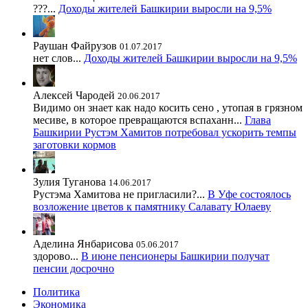
???...
Доходы жителей Башкирии выросли на 9,5%
Раушан Файрузов
01.07.2017
нет слов...
Доходы жителей Башкирии выросли на 9,5%
Алексей Чародей
20.06.2017
Видимо он знает как надо косить сено , утопая в грязном
месиве, в которое превращаются вспаханн...
Глава
Башкирии Рустэм Хамитов потребовал ускорить темпы
заготовки кормов
Зулия Туганова
14.06.2017
Рустэма Хамитова не пригласили?...
В Уфе состоялось
возложение цветов к памятнику Салавату Юлаеву
Аделина Янбарисова
05.06.2017
здорово...
В июне пенсионеры Башкирии получат
пенсии досрочно
Политика
Экономика