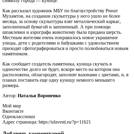
символу города — кунице.
Как рассказал художник МБУ по благоустройству Ринат
Мухамтов, на создании скульптуры у него ушло не более
месяца, за основу скульптуры взят металлический каркас,
заполненный бумагой и запененный. А при помощи
шпаклевки и аэрографа животному была придана шерсть.
Местным жителям очень понравилось новое украшение
улицы, дети с родителями и бабушками с удовольствием
приходят сфотографироваться и просто полюбоваться новым
памятником.
Как сообщает создатель памятника, куница скучать в
одиночестве долго не будет, вскоре место на котором она
расположена, облагородят, заполнят вазонами с цветами, и, в
планах поставить еще одну куницу немного меньшего
размера.
Автор:
Наталья Вороненко
Мой мир
Вконтакте
Одноклассники
Адрес страницы: https://ufavesti.ru/?p=11621
Добавить комментарий