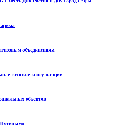
х в честь Дня России и Дня города Уфы
Карима
лигиозным объединениям
ьные женские консультации
социальных объектов
м Путиным»