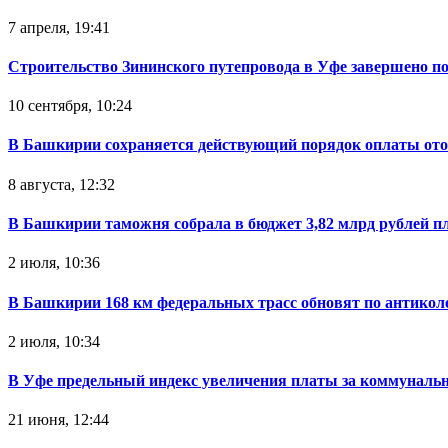
7 апреля, 19:41
Строительство Зининского путепровода в Уфе завершено п
10 сентября, 10:24
В Башкирии сохраняется действующий порядок оплаты от
8 августа, 12:32
В Башкирии таможня собрала в бюджет 3,82 млрд рублей п
2 июля, 10:36
В Башкирии 168 км федеральных трасс обновят по антикол
2 июля, 10:34
В Уфе предельный индекс увеличения платы за коммуналь
21 июня, 12:44