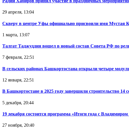
Радий Хабиров принял участие в праздничных мероприятия
29 апреля, 13:04
Скверу в центре Уфы официально присвоили имя Мустая 
1 марта, 13:07
Талгат Таджуддин вошел в новый состав Совета РФ по ре
7 февраля, 22:51
В сельских районах Башкортостана открыли четыре модул
12 января, 22:51
В Башкортостане в 2025 году завершили строительство 14 
5 декабря, 20:44
19 декабря состоится программа «Итоги года с Владимиро
27 ноября, 20:40