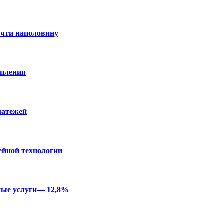
очти наполовину
опления
латежей
ейной технологии
ные услуги— 12,8%