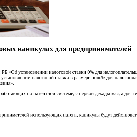
говых каникулах для предпринимателей
он РБ «Об установлении налоговой ставки 0% для налогоплател
 установлении налоговой ставки в размере ноль% для налогопл
ения».
ботающих по патентной системе, с первой декады мая, а для тех
принимателей использующих патент, каникулы будут действовать 