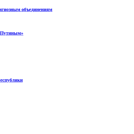
лигиозным объединениям
м Путиным»
Республики