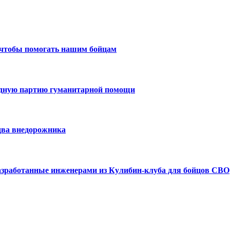
 чтобы помогать нашим бойцам
едную партию гуманитарной помощи
два внедорожника
азработанные инженерами из Кулибин-клуба для бойцов СВО