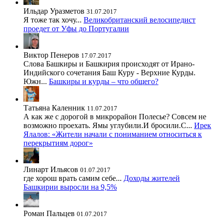
Ильдар Уразметов
31.07.2017
Я тоже так хочу...
Великобританский велосипедист
проедет от Уфы до Португалии
Виктор Пенеров
17.07.2017
Слова Башкиры и Башкирия происходят от Ирано-
Индийского сочетания Баш Куру - Верхние Курды.
Южн...
Башкиры и курды – что общего?
Татьяна Каленник
11.07.2017
А как же с дорогой в микрорайон Полесье? Совсем не
возможно проехать. Ямы углубили.И бросили.С...
Ирек
Ялалов: «Жители начали с пониманием относиться к
перекрытиям дорог»
Линарт Ильясов
01.07.2017
где хорош врать самим себе...
Доходы жителей
Башкирии выросли на 9,5%
Роман Пальцев
01.07.2017