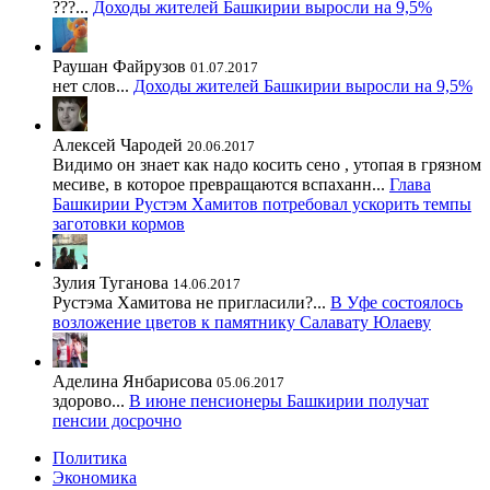
???...
Доходы жителей Башкирии выросли на 9,5%
Раушан Файрузов
01.07.2017
нет слов...
Доходы жителей Башкирии выросли на 9,5%
Алексей Чародей
20.06.2017
Видимо он знает как надо косить сено , утопая в грязном
месиве, в которое превращаются вспаханн...
Глава
Башкирии Рустэм Хамитов потребовал ускорить темпы
заготовки кормов
Зулия Туганова
14.06.2017
Рустэма Хамитова не пригласили?...
В Уфе состоялось
возложение цветов к памятнику Салавату Юлаеву
Аделина Янбарисова
05.06.2017
здорово...
В июне пенсионеры Башкирии получат
пенсии досрочно
Политика
Экономика