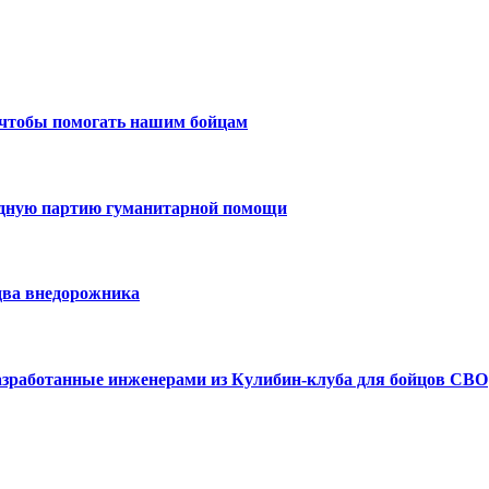
 чтобы помогать нашим бойцам
едную партию гуманитарной помощи
два внедорожника
азработанные инженерами из Кулибин-клуба для бойцов СВО