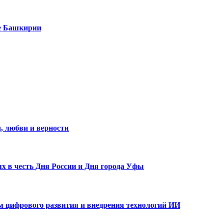
е Башкирии
, любви и верности
х в честь Дня России и Дня города Уфы
ам цифрового развития и внедрения технологий ИИ