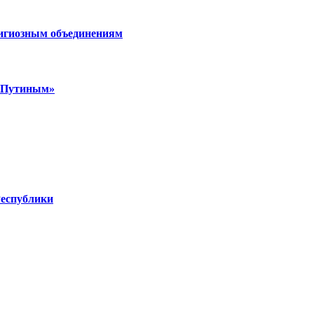
лигиозным объединениям
м Путиным»
Республики