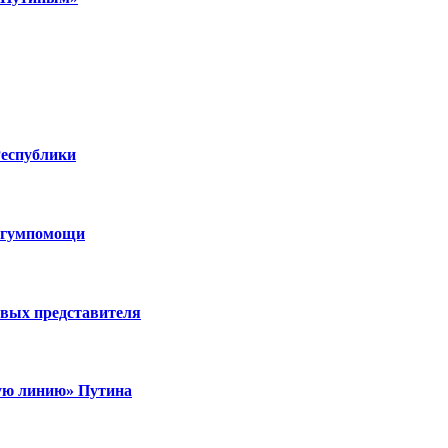
Республики
н гумпомощи
вых представителя
ую линию» Путина