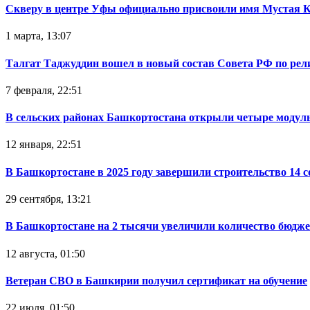
Скверу в центре Уфы официально присвоили имя Мустая 
1 марта, 13:07
Талгат Таджуддин вошел в новый состав Совета РФ по ре
7 февраля, 22:51
В сельских районах Башкортостана открыли четыре модул
12 января, 22:51
В Башкортостане в 2025 году завершили строительство 14 
29 сентября, 13:21
В Башкортостане на 2 тысячи увеличили количество бюдже
12 августа, 01:50
Ветеран СВО в Башкирии получил сертификат на обучение
22 июля, 01:50