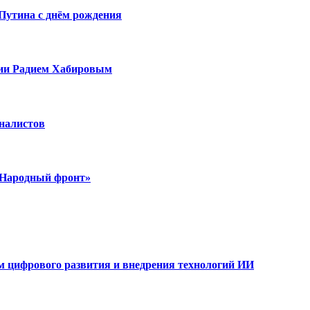
Путина с днём рождения
рии Радием Хабировым
рналистов
 «Народный фронт»
ам цифрового развития и внедрения технологий ИИ