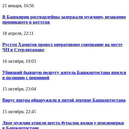
21 января, 16:56
В Башкирии росгвардейцы задержали мужчину, незаконно
проникшего в коттедж
18 апреля, 22:11
Рустэм Хамитов провел оперативное совещание на месте
ЧП в Стерлитамаке
16 октября, 19:03
Убивший бывшую подругу житель Башкортостана явился
в полицию с повинной
15 октября, 23:04
Вирус ящура обнаружили в пятой деревне Башкортостана
15 октября, 22:45
Двое мужчин отняли шесть бутылок водки у пенсионерки
в Башкортостане