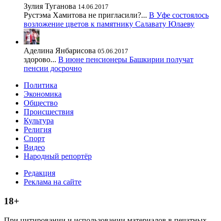
Зулия Туганова
14.06.2017
Рустэма Хамитова не пригласили?...
В Уфе состоялось
возложение цветов к памятнику Салавату Юлаеву
Аделина Янбарисова
05.06.2017
здорово...
В июне пенсионеры Башкирии получат
пенсии досрочно
Политика
Экономика
Общество
Происшествия
Культура
Религия
Спорт
Видео
Народный репортёр
Редакция
Реклама на сайте
18+
При цитировании и использовании материалов в печатных