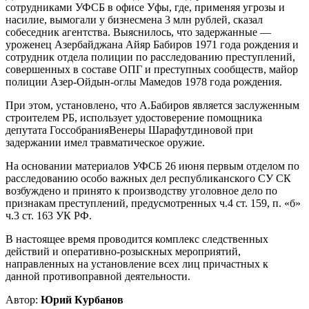
сотрудниками УФСБ в офисе Уфы, где, применяя угрозы и
насилие, вымогали у бизнесмена 3 млн рублей, сказал
собеседник агентства. Выяснилось, что задержанные —
уроженец Азербайджана Айяр Бабиров 1971 года рождения и
сотрудник отдела полиции по расследованию преступлений,
совершенных в составе ОПГ и преступных сообществ, майор
полиции Азер-Ойдын-оглы Мамедов 1978 года рождения.
При этом, установлено, что А.Бабиров является заслуженным
строителем РБ, использует удостоверение помощника
депутата ГоссобранияВенеры Шарафутдиновой при
задержании имел травматическое оружие.
На основании материалов УФСБ 26 июня первым отделом по
расследованию особо важных дел республиканского СУ СК
возбуждено и принято к производству уголовное дело по
признакам преступлений, предусмотренных ч.4 ст. 159, п. «б»
ч.3 ст. 163 УК РФ.
В настоящее время проводится комплекс следственных
действий и оперативно-розыскных мероприятий,
направленных на установление всех лиц причастных к
данной противоправной деятельности.
Автор:
Юрий Курбанов