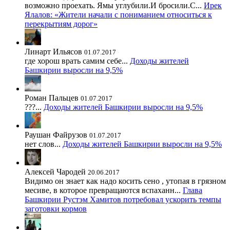
возможно проехать. Ямы углубили.И бросили.С...
Ирек
Ялалов: «Жители начали с пониманием относиться к
перекрытиям дорог»
Линарт Ильясов
01.07.2017
где хорош врать самим себе...
Доходы жителей
Башкирии выросли на 9,5%
Роман Пальцев
01.07.2017
???...
Доходы жителей Башкирии выросли на 9,5%
Раушан Файрузов
01.07.2017
нет слов...
Доходы жителей Башкирии выросли на 9,5%
Алексей Чародей
20.06.2017
Видимо он знает как надо косить сено , утопая в грязном
месиве, в которое превращаются вспаханн...
Глава
Башкирии Рустэм Хамитов потребовал ускорить темпы
заготовки кормов