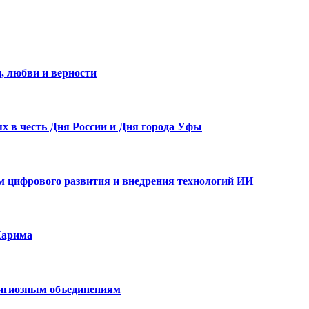
, любви и верности
х в честь Дня России и Дня города Уфы
ам цифрового развития и внедрения технологий ИИ
Карима
лигиозным объединениям