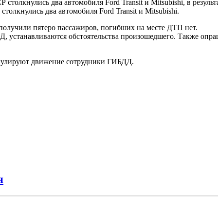
 столкнулись два автомобиля Ford Transit и Mitsubishi, в резул
толкнулись два автомобиля Ford Transit и Mitsubishi.
 получили пятеро пассажиров, погибших на месте ДТП нет.
Д, устанавливаются обстоятельства произошедшего. Также опраш
регулируют движение сотрудники ГИБДД.
я