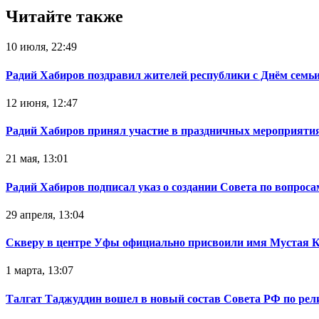
Читайте также
10 июля, 22:49
Радий Хабиров поздравил жителей республики с Днём семьи
12 июня, 12:47
Радий Хабиров принял участие в праздничных мероприятия
21 мая, 13:01
Радий Хабиров подписал указ о создании Совета по вопрос
29 апреля, 13:04
Скверу в центре Уфы официально присвоили имя Мустая 
1 марта, 13:07
Талгат Таджуддин вошел в новый состав Совета РФ по ре