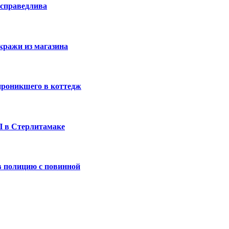
 справедлива
кражи из магазина
проникшего в коттедж
П в Стерлитамаке
 полицию с повинной