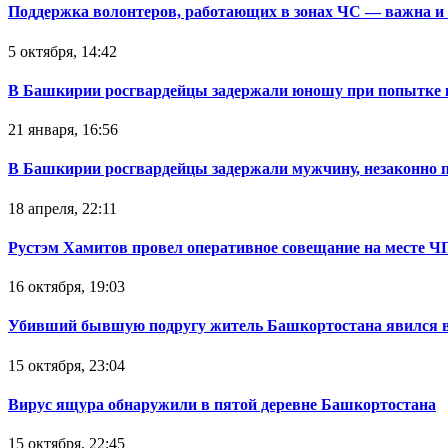
Поддержка волонтеров, работающих в зонах ЧС — важна и
5 октября, 14:42
В Башкирии росгвардейцы задержали юношу при попытке 
21 января, 16:56
В Башкирии росгвардейцы задержали мужчину, незаконно 
18 апреля, 22:11
Рустэм Хамитов провел оперативное совещание на месте Ч
16 октября, 19:03
Убивший бывшую подругу житель Башкортостана явился в
15 октября, 23:04
Вирус ящура обнаружили в пятой деревне Башкортостана
15 октября, 22:45