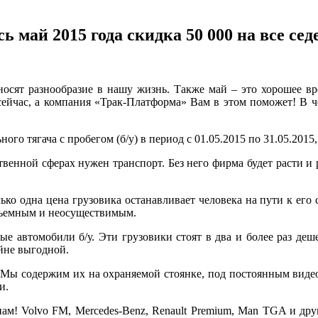
 май 2015 года скидка 50 000 на все сед
носят разнообразие в нашу жизнь. Также май – это хорошее в
о сейчас, а компания «Трак-Платформа» Вам в этом поможет! В
го тягача с пробегом (б/у) в период с 01.05.2015 по 31.05.2015,
венной сферах нужен транспорт. Без него фирма будет расти и 
ко одна цена грузовика останавливает человека на пути к его 
одъемным и неосуществимым.
е автомобили б/у. Эти грузовики стоят в два и более раз деше
ойне выгодной.
. Мы содержим их на охраняемой стоянке, под постоянным виде
и.
м! Volvo FM, Mercedes-Benz, Renault Premium, Man TGA и дру