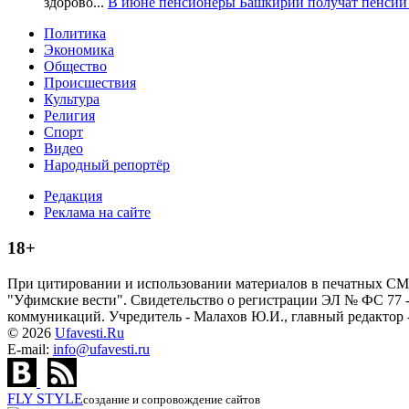
здорово...
В июне пенсионеры Башкирии получат пенсии
Политика
Экономика
Общество
Происшествия
Культура
Религия
Спорт
Видео
Народный репортёр
Редакция
Реклама на сайте
18+
При цитировании и использовании материалов в печатных СМИ, 
"Уфимские вести". Свидетельство о регистрации ЭЛ № ФС 77 -
коммуникаций. Учредитель - Малахов Ю.И., главный редактор - Ма
© 2026
Ufavesti.Ru
E-mail:
info@ufavesti.ru
FLY
STYLE
создание и сопровождение сайтов