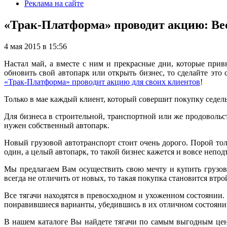
Реклама на сайте
«Трак-Платформа» проводит акцию: Весь
4 мая 2015 в 15:56
Настал май, а вместе с ним и прекрасные дни, которые прив
обновить свой автопарк или открыть бизнес, то сделайте эт
«Трак-Платформа» проводит акцию для своих клиентов
!
Только в мае каждый клиент, который совершит покупку седельно
Для бизнеса в строительной, транспортной или же продовольст
нужен собственный автопарк.
Новый грузовой автотранспорт стоит очень дорого. Порой толь
один, а целый автопарк, то такой бизнес кажется и вовсе неп
Мы предлагаем Вам осуществить свою мечту и купить грузовы
всегда не отличить от новых, то такая покупка становится втр
Все тягачи находятся в превосходном и ухоженном состоянии
понравившиеся варианты, убедившись в их отличном состояни
В нашем каталоге Вы найдете тягачи по самым выгодным цена