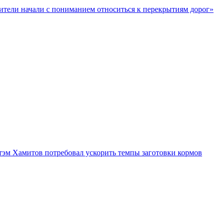
ители начали с пониманием относиться к перекрытиям дорог»
тэм Хамитов потребовал ускорить темпы заготовки кормов