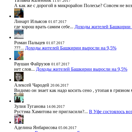
Татьяна Каленник
11.07.2017
А как же с дорогой в микрорайон Полесье? Совсем не во
Линарт Ильясов
01.07.2017
где хорош врать самим себе...
Доходы жителей Башкирии 
Роман Пальцев
01.07.2017
???...
Доходы жителей Башкирии выросли на 9,5%
Раушан Файрузов
01.07.2017
нет слов...
Доходы жителей Башкирии выросли на 9,5%
Алексей Чародей
20.06.2017
Видимо он знает как надо косить сено , утопая в грязном 
Зулия Туганова
14.06.2017
Рустэма Хамитова не пригласили?...
В Уфе состоялось во
Аделина Янбарисова
05.06.2017