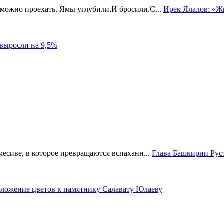
зможно проехать. Ямы углубили.И бросили.С...
Ирек Ялалов: «Ж
выросли на 9,5%
месиве, в которое превращаются вспаханн...
Глава Башкирии Рус
зложение цветов к памятнику Салавату Юлаеву