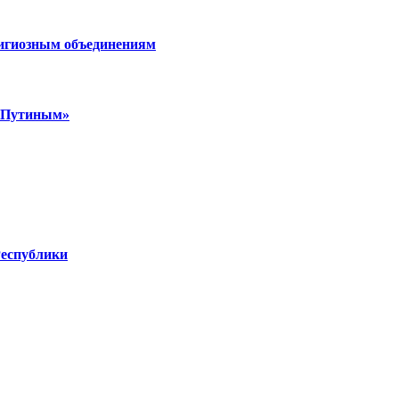
лигиозным объединениям
м Путиным»
Республики