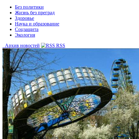
Без политики
Жизнь без преград
Здоровье
Наука и образование
Соцзащита
Экология
Архив новостей
RSS