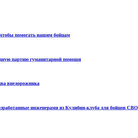
 чтобы помогать нашим бойцам
едную партию гуманитарной помощи
два внедорожника
азработанные инженерами из Кулибин-клуба для бойцов СВО