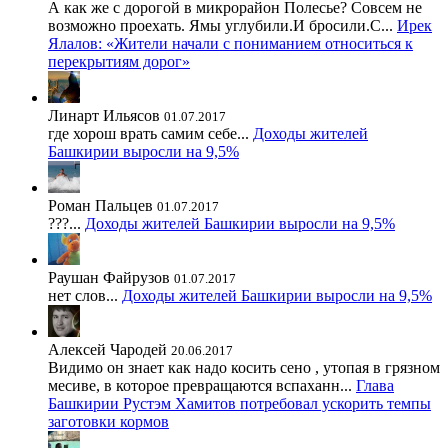
А как же с дорогой в микрорайон Полесье? Совсем не
возможно проехать. Ямы углубили.И бросили.С...
Ирек
Ялалов: «Жители начали с пониманием относиться к
перекрытиям дорог»
Линарт Ильясов
01.07.2017
где хорош врать самим себе...
Доходы жителей
Башкирии выросли на 9,5%
Роман Пальцев
01.07.2017
???...
Доходы жителей Башкирии выросли на 9,5%
Раушан Файрузов
01.07.2017
нет слов...
Доходы жителей Башкирии выросли на 9,5%
Алексей Чародей
20.06.2017
Видимо он знает как надо косить сено , утопая в грязном
месиве, в которое превращаются вспаханн...
Глава
Башкирии Рустэм Хамитов потребовал ускорить темпы
заготовки кормов