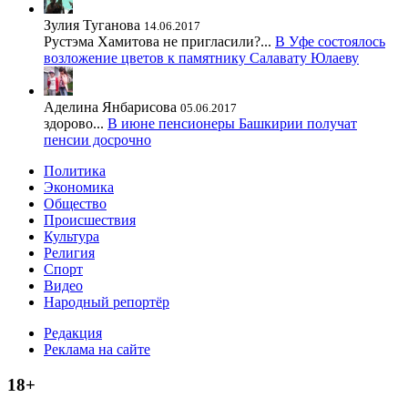
Зулия Туганова
14.06.2017
Рустэма Хамитова не пригласили?...
В Уфе состоялось
возложение цветов к памятнику Салавату Юлаеву
Аделина Янбарисова
05.06.2017
здорово...
В июне пенсионеры Башкирии получат
пенсии досрочно
Политика
Экономика
Общество
Происшествия
Культура
Религия
Спорт
Видео
Народный репортёр
Редакция
Реклама на сайте
18+