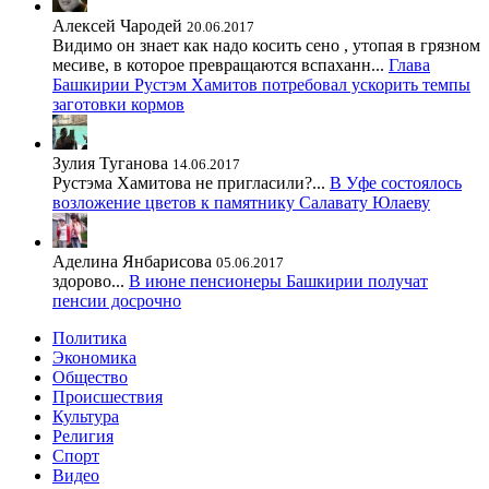
Алексей Чародей
20.06.2017
Видимо он знает как надо косить сено , утопая в грязном
месиве, в которое превращаются вспаханн...
Глава
Башкирии Рустэм Хамитов потребовал ускорить темпы
заготовки кормов
Зулия Туганова
14.06.2017
Рустэма Хамитова не пригласили?...
В Уфе состоялось
возложение цветов к памятнику Салавату Юлаеву
Аделина Янбарисова
05.06.2017
здорово...
В июне пенсионеры Башкирии получат
пенсии досрочно
Политика
Экономика
Общество
Происшествия
Культура
Религия
Спорт
Видео