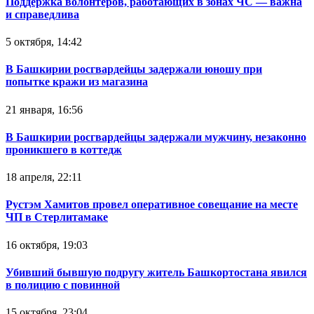
Поддержка волонтеров, работающих в зонах ЧС — важна
и справедлива
5 октября, 14:42
В Башкирии росгвардейцы задержали юношу при
попытке кражи из магазина
21 января, 16:56
В Башкирии росгвардейцы задержали мужчину, незаконно
проникшего в коттедж
18 апреля, 22:11
Рустэм Хамитов провел оперативное совещание на месте
ЧП в Стерлитамаке
16 октября, 19:03
Убивший бывшую подругу житель Башкортостана явился
в полицию с повинной
15 октября, 23:04