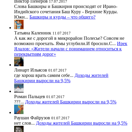
Виктор Пенеров
17.07.2017
Слова Башкиры и Башкирия происходят от Ирано-
Индийского сочетания Баш Куру - Верхние Курды.
Южн...
Башкиры и курды – что общего?
Татьяна Каленник
11.07.2017
А как же с дорогой в микрорайон Полесье? Совсем не
возможно проехать. Ямы углубили.И бросили.С...
Ирек
Ялалов: «Жители начали с пониманием относиться к
перекрытиям дорог»
Линарт Ильясов
01.07.2017
где хорош врать самим себе...
Доходы жителей
Башкирии выросли на 9,5%
Роман Пальцев
01.07.2017
???...
Доходы жителей Башкирии выросли на 9,5%
Раушан Файрузов
01.07.2017
нет слов...
Доходы жителей Башкирии выросли на 9,5%