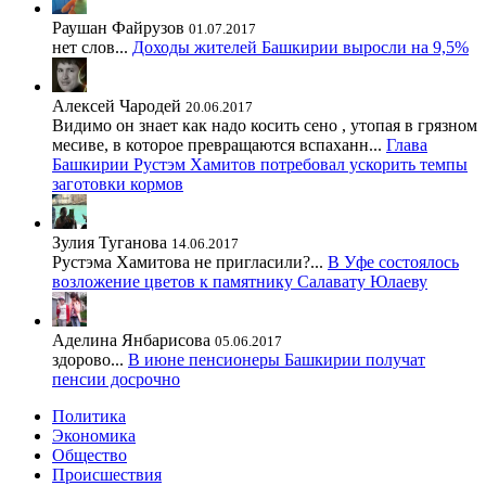
Раушан Файрузов
01.07.2017
нет слов...
Доходы жителей Башкирии выросли на 9,5%
Алексей Чародей
20.06.2017
Видимо он знает как надо косить сено , утопая в грязном
месиве, в которое превращаются вспаханн...
Глава
Башкирии Рустэм Хамитов потребовал ускорить темпы
заготовки кормов
Зулия Туганова
14.06.2017
Рустэма Хамитова не пригласили?...
В Уфе состоялось
возложение цветов к памятнику Салавату Юлаеву
Аделина Янбарисова
05.06.2017
здорово...
В июне пенсионеры Башкирии получат
пенсии досрочно
Политика
Экономика
Общество
Происшествия