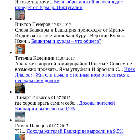
Я тоже так хочу...
Великобританский велосипедист
проедет от Уфы до Португалии
Виктор Пенеров
17.07.2017
Слова Башкиры и Башкирия происходят от Ирано-
Индийского сочетания Баш Куру - Верхние Курды.
Южн...
Башкиры и курды – что общего?
Татьяна Каленник
11.07.2017
А как же с дорогой в микрорайон Полесье? Совсем не
возможно проехать. Ямы углубили.И бросили.С...
Ирек
Ялалов: «Жители начали с пониманием относиться к
перекрытиям дорог»
Линарт Ильясов
01.07.2017
где хорош врать самим себе...
Доходы жителей
Башкирии выросли на 9,5%
Роман Пальцев
01.07.2017
???...
Доходы жителей Башкирии выросли на 9,5%