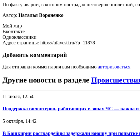
По факту аварии, в котором пострадал несовершеннолетний, 
Автор:
Наталья Вороненко
Мой мир
Вконтакте
Одноклассники
Адрес страницы: https://ufavesti.ru/?p=11878
Добавить комментарий
Для отправки комментария вам необходимо
авторизоваться
.
Другие новости в разделе
Происшестви
11 июля, 12:54
Поддержка волонтеров, работающих в зонах ЧС — важна и
5 октября, 14:42
В Башкирии росгвардейцы задержали юношу при попытке 