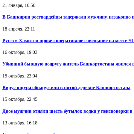
21 января, 16:56
В Башкирии росгвардейцы задержали мужчину, незаконно 
18 апреля, 22:11
Рустэм Хамитов провел оперативное совещание на месте Ч
16 октября, 19:03
Убивший бывшую подругу житель Башкортостана явился в
15 октября, 23:04
Вирус ящура обнаружили в пятой деревне Башкортостана
15 октября, 22:45
Двое мужчин отняли шесть бутылок водки у пенсионерки в
13 октября, 16:18