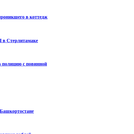
проникшего в коттедж
П в Стерлитамаке
 полицию с повинной
 Башкортостане