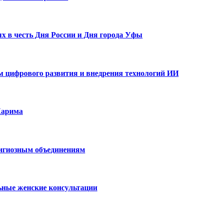
х в честь Дня России и Дня города Уфы
ам цифрового развития и внедрения технологий ИИ
Карима
лигиозным объединениям
ьные женские консультации