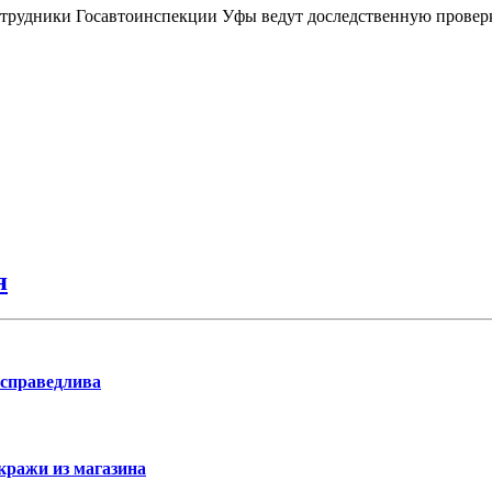
сотрудники Госавтоинспекции Уфы ведут доследственную проверк
я
 справедлива
кражи из магазина