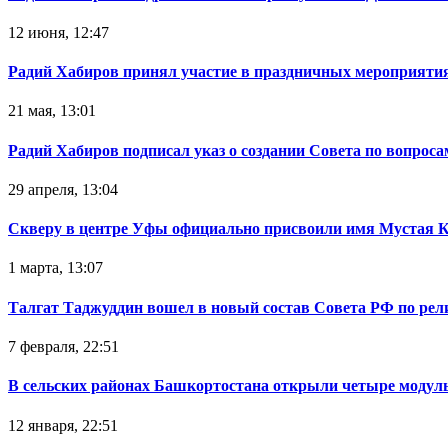
12 июня, 12:47
Радий Хабиров принял участие в праздничных мероприятия
21 мая, 13:01
Радий Хабиров подписал указ о создании Совета по вопрос
29 апреля, 13:04
Скверу в центре Уфы официально присвоили имя Мустая 
1 марта, 13:07
Талгат Таджуддин вошел в новый состав Совета РФ по ре
7 февраля, 22:51
В сельских районах Башкортостана открыли четыре модул
12 января, 22:51