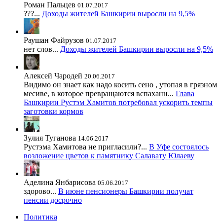
Роман Пальцев
01.07.2017
???...
Доходы жителей Башкирии выросли на 9,5%
Раушан Файрузов
01.07.2017
нет слов...
Доходы жителей Башкирии выросли на 9,5%
Алексей Чародей
20.06.2017
Видимо он знает как надо косить сено , утопая в грязном
месиве, в которое превращаются вспаханн...
Глава
Башкирии Рустэм Хамитов потребовал ускорить темпы
заготовки кормов
Зулия Туганова
14.06.2017
Рустэма Хамитова не пригласили?...
В Уфе состоялось
возложение цветов к памятнику Салавату Юлаеву
Аделина Янбарисова
05.06.2017
здорово...
В июне пенсионеры Башкирии получат
пенсии досрочно
Политика