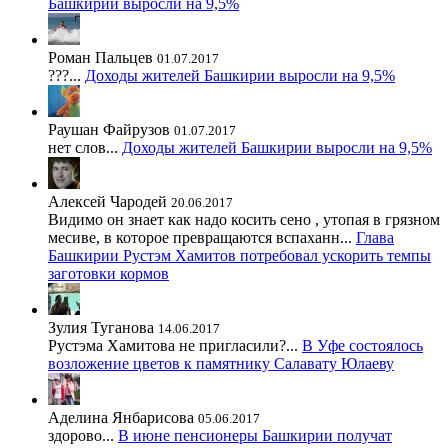
Башкирии выросли на 9,5%
Роман Пальцев
01.07.2017
???...
Доходы жителей Башкирии выросли на 9,5%
Раушан Файрузов
01.07.2017
нет слов...
Доходы жителей Башкирии выросли на 9,5%
Алексей Чародей
20.06.2017
Видимо он знает как надо косить сено , утопая в грязном
месиве, в которое превращаются вспаханн...
Глава
Башкирии Рустэм Хамитов потребовал ускорить темпы
заготовки кормов
Зулия Туганова
14.06.2017
Рустэма Хамитова не пригласили?...
В Уфе состоялось
возложение цветов к памятнику Салавату Юлаеву
Аделина Янбарисова
05.06.2017
здорово...
В июне пенсионеры Башкирии получат