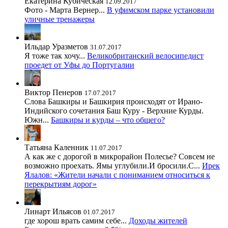
Екатерина Кубическая
12.09.2017
Фото - Марта Вернер...
В уфимском парке установили
уличные тренажеры
Ильдар Уразметов
31.07.2017
Я тоже так хочу...
Великобританский велосипедист
проедет от Уфы до Португалии
Виктор Пенеров
17.07.2017
Слова Башкиры и Башкирия происходят от Ирано-
Индийского сочетания Баш Куру - Верхние Курды.
Южн...
Башкиры и курды – что общего?
Татьяна Каленник
11.07.2017
А как же с дорогой в микрорайон Полесье? Совсем не
возможно проехать. Ямы углубили.И бросили.С...
Ирек
Ялалов: «Жители начали с пониманием относиться к
перекрытиям дорог»
Линарт Ильясов
01.07.2017
где хорош врать самим себе...
Доходы жителей