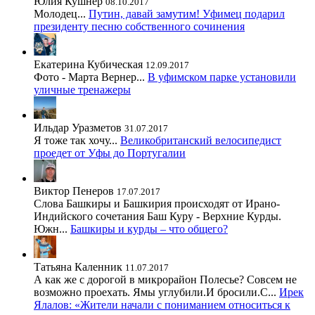
Юлия Кушнер
08.10.2017
Молодец...
Путин, давай замутим! Уфимец подарил
президенту песню собственного сочинения
Екатерина Кубическая
12.09.2017
Фото - Марта Вернер...
В уфимском парке установили
уличные тренажеры
Ильдар Уразметов
31.07.2017
Я тоже так хочу...
Великобританский велосипедист
проедет от Уфы до Португалии
Виктор Пенеров
17.07.2017
Слова Башкиры и Башкирия происходят от Ирано-
Индийского сочетания Баш Куру - Верхние Курды.
Южн...
Башкиры и курды – что общего?
Татьяна Каленник
11.07.2017
А как же с дорогой в микрорайон Полесье? Совсем не
возможно проехать. Ямы углубили.И бросили.С...
Ирек
Ялалов: «Жители начали с пониманием относиться к