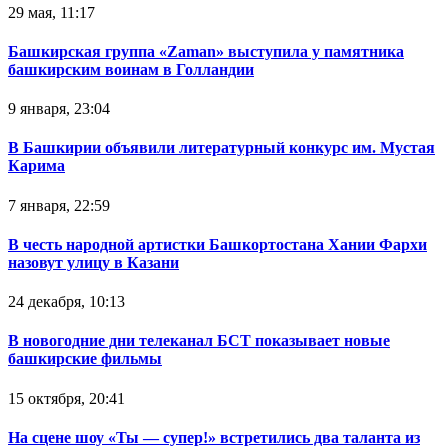
29 мая, 11:17
Башкирская группа «Zaman» выступила у памятника
башкирским воинам в Голландии
9 января, 23:04
В Башкирии объявили литературный конкурс им. Мустая
Карима
7 января, 22:59
В честь народной артистки Башкортостана Хании Фархи
назовут улицу в Казани
24 декабря, 10:13
В новогодние дни телеканал БСТ показывает новые
башкирские фильмы
15 октября, 20:41
На сцене шоу «Ты — супер!» встретились два таланта из