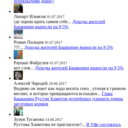
перекрытиям дорог»
Линарт Ильясов
01.07.2017
где хорош врать самим себе...
Доходы жителей
Башкирии выросли на 9,5%
Роман Пальцев
01.07.2017
???...
Доходы жителей Башкирии выросли на 9,5%
Раушан Файрузов
01.07.2017
нет слов...
Доходы жителей Башкирии выросли на 9,5%
Алексей Чародей
20.06.2017
Видимо он знает как надо косить сено , утопая в грязном
месиве, в которое превращаются вспаханн...
Глава
Башкирии Рустэм Хамитов потребовал ускорить темпы
заготовки кормов
Зулия Туганова
14.06.2017
Рустэма Хамитова не пригласили?...
В Уфе состоялось