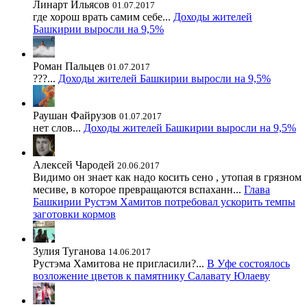
Линарт Ильясов
01.07.2017
где хорош врать самим себе...
Доходы жителей
Башкирии выросли на 9,5%
Роман Пальцев
01.07.2017
???...
Доходы жителей Башкирии выросли на 9,5%
Раушан Файрузов
01.07.2017
нет слов...
Доходы жителей Башкирии выросли на 9,5%
Алексей Чародей
20.06.2017
Видимо он знает как надо косить сено , утопая в грязном
месиве, в которое превращаются вспаханн...
Глава
Башкирии Рустэм Хамитов потребовал ускорить темпы
заготовки кормов
Зулия Туганова
14.06.2017
Рустэма Хамитова не пригласили?...
В Уфе состоялось
возложение цветов к памятнику Салавату Юлаеву