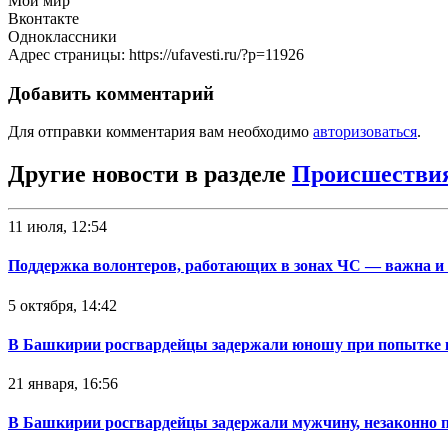
Мой мир
Вконтакте
Одноклассники
Адрес страницы: https://ufavesti.ru/?p=11926
Добавить комментарий
Для отправки комментария вам необходимо
авторизоваться
.
Другие новости в разделе
Происшестви
11 июля, 12:54
Поддержка волонтеров, работающих в зонах ЧС — важна и
5 октября, 14:42
В Башкирии росгвардейцы задержали юношу при попытке 
21 января, 16:56
В Башкирии росгвардейцы задержали мужчину, незаконно 