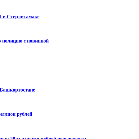
П в Стерлитамаке
 полицию с повинной
 Башкортостане
миллион рублей
шая 50 тысячами рублей пенсионерки