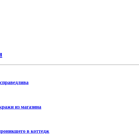
я
 справедлива
кражи из магазина
проникшего в коттедж