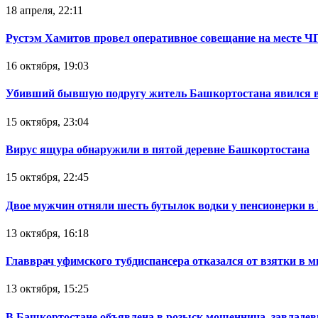
18 апреля, 22:11
Рустэм Хамитов провел оперативное совещание на месте Ч
16 октября, 19:03
Убивший бывшую подругу житель Башкортостана явился в
15 октября, 23:04
Вирус ящура обнаружили в пятой деревне Башкортостана
15 октября, 22:45
Двое мужчин отняли шесть бутылок водки у пенсионерки в
13 октября, 16:18
Главврач уфимского тубдиспансера отказался от взятки в 
13 октября, 15:25
В Башкортостане объявлена в розыск мошенница, завладев