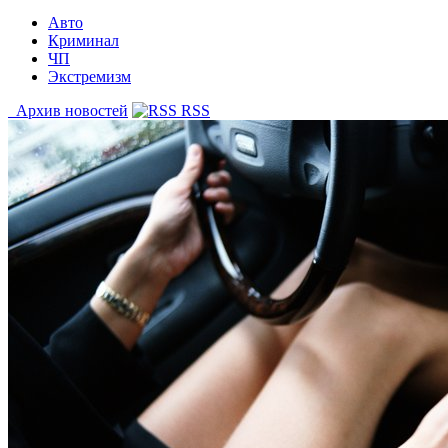
Авто
Криминал
ЧП
Экстремизм
Архив новостей
RSS