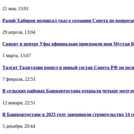
21 мая, 13:01
Радий Хабиров подписал указ о создании Совета по вопрос
29 апреля, 13:04
Скверу в центре Уфы официально присвоили имя Мустая 
1 марта, 13:07
Талгат Таджуддин вошел в новый состав Совета РФ по ре
7 февраля, 22:51
В сельских районах Башкортостана открыли четыре модул
12 января, 22:51
В Башкортостане в 2025 году завершили строительство 14 
5 декабря, 20:44