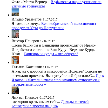
Фото - Марта Вернер...
В уфимском парке установили
уличные тренажеры
Ильдар Уразметов
31.07.2017
Я тоже так хочу...
Великобританский велосипедист
проедет от Уфы до Португалии
Виктор Пенеров
17.07.2017
Слова Башкиры и Башкирия происходят от Ирано-
Индийского сочетания Баш Куру - Верхние Курды.
Южн...
Башкиры и курды – что общего?
Татьяна Каленник
11.07.2017
А как же с дорогой в микрорайон Полесье? Совсем не
возможно проехать. Ямы углубили.И бросили.С...
Ирек
Ялалов: «Жители начали с пониманием относиться к
перекрытиям дорог»
Линарт Ильясов
01.07.2017
где хорош врать самим себе...
Доходы жителей
Башкирии выросли на 9,5%