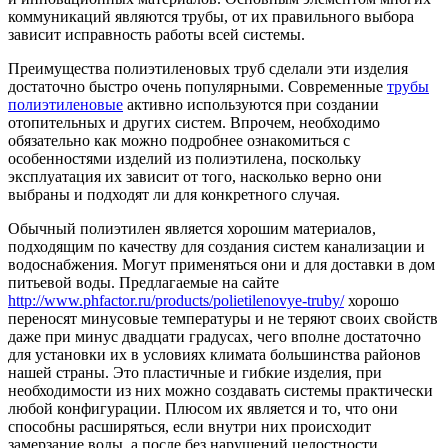
коммуникаций являются трубы, от их правильного выбора
зависит исправность работы всей системы.
Преимущества полиэтиленовых труб сделали эти изделия
достаточно быстро очень популярными. Современные
трубы
полиэтиленовые
активно используются при создании
отопительных и других систем. Впрочем, необходимо
обязательно как можно подробнее ознакомиться с
особенностями изделий из полиэтилена, поскольку
эксплуатация их зависит от того, насколько верно они
выбраны и подходят ли для конкретного случая.
Обычный полиэтилен является хорошим материалов,
подходящим по качеству для создания систем канализации и
водоснабжения. Могут применяться они и для доставки в дом
питьевой воды. Предлагаемые на сайте
http://www.phfactor.ru/products/polietilenovye-truby/
хорошо
переносят минусовые температуры и не теряют своих свойств
даже при минус двадцати градусах, чего вполне достаточно
для установки их в условиях климата большинства районов
нашей страны. Это пластичные и гибкие изделия, при
необходимости из них можно создавать системы практически
любой конфигурации. Плюсом их является и то, что они
способны расширяться, если внутри них происходит
замерзание воды, а после без нарушений целостности