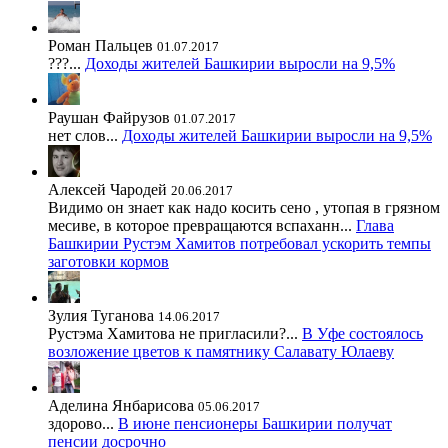
Роман Пальцев
01.07.2017
???...
Доходы жителей Башкирии выросли на 9,5%
Раушан Файрузов
01.07.2017
нет слов...
Доходы жителей Башкирии выросли на 9,5%
Алексей Чародей
20.06.2017
Видимо он знает как надо косить сено , утопая в грязном
месиве, в которое превращаются вспаханн...
Глава
Башкирии Рустэм Хамитов потребовал ускорить темпы
заготовки кормов
Зулия Туганова
14.06.2017
Рустэма Хамитова не пригласили?...
В Уфе состоялось
возложение цветов к памятнику Салавату Юлаеву
Аделина Янбарисова
05.06.2017
здорово...
В июне пенсионеры Башкирии получат
пенсии досрочно