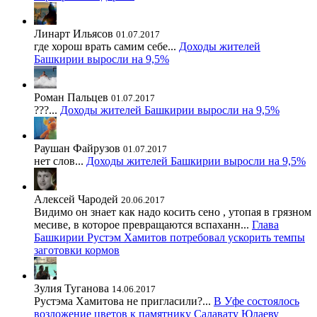
Линарт Ильясов
01.07.2017
где хорош врать самим себе...
Доходы жителей
Башкирии выросли на 9,5%
Роман Пальцев
01.07.2017
???...
Доходы жителей Башкирии выросли на 9,5%
Раушан Файрузов
01.07.2017
нет слов...
Доходы жителей Башкирии выросли на 9,5%
Алексей Чародей
20.06.2017
Видимо он знает как надо косить сено , утопая в грязном
месиве, в которое превращаются вспаханн...
Глава
Башкирии Рустэм Хамитов потребовал ускорить темпы
заготовки кормов
Зулия Туганова
14.06.2017
Рустэма Хамитова не пригласили?...
В Уфе состоялось
возложение цветов к памятнику Салавату Юлаеву