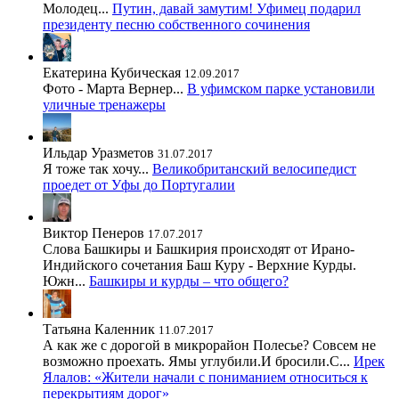
Молодец...
Путин, давай замутим! Уфимец подарил
президенту песню собственного сочинения
Екатерина Кубическая
12.09.2017
Фото - Марта Вернер...
В уфимском парке установили
уличные тренажеры
Ильдар Уразметов
31.07.2017
Я тоже так хочу...
Великобританский велосипедист
проедет от Уфы до Португалии
Виктор Пенеров
17.07.2017
Слова Башкиры и Башкирия происходят от Ирано-
Индийского сочетания Баш Куру - Верхние Курды.
Южн...
Башкиры и курды – что общего?
Татьяна Каленник
11.07.2017
А как же с дорогой в микрорайон Полесье? Совсем не
возможно проехать. Ямы углубили.И бросили.С...
Ирек
Ялалов: «Жители начали с пониманием относиться к
перекрытиям дорог»