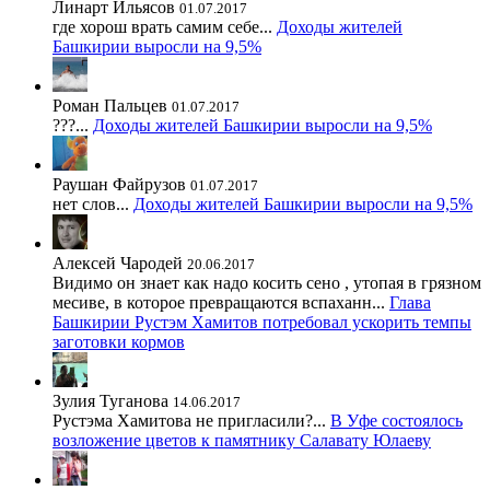
Линарт Ильясов
01.07.2017
где хорош врать самим себе...
Доходы жителей
Башкирии выросли на 9,5%
Роман Пальцев
01.07.2017
???...
Доходы жителей Башкирии выросли на 9,5%
Раушан Файрузов
01.07.2017
нет слов...
Доходы жителей Башкирии выросли на 9,5%
Алексей Чародей
20.06.2017
Видимо он знает как надо косить сено , утопая в грязном
месиве, в которое превращаются вспаханн...
Глава
Башкирии Рустэм Хамитов потребовал ускорить темпы
заготовки кормов
Зулия Туганова
14.06.2017
Рустэма Хамитова не пригласили?...
В Уфе состоялось
возложение цветов к памятнику Салавату Юлаеву