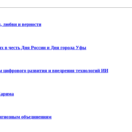
, любви и верности
х в честь Дня России и Дня города Уфы
ам цифрового развития и внедрения технологий ИИ
Карима
лигиозным объединениям