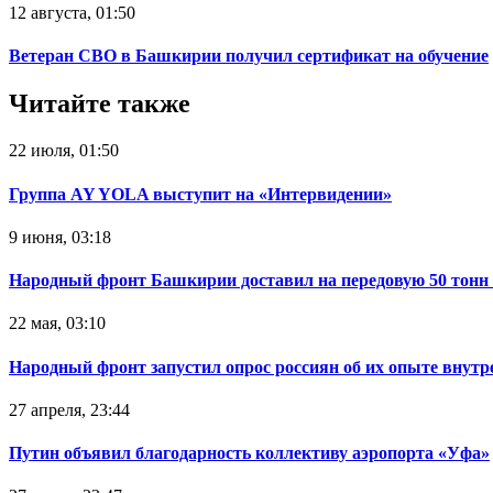
12 августа, 01:50
Ветеран СВО в Башкирии получил сертификат на обучение
Читайте также
22 июля, 01:50
Группа AY YOLA выступит на «Интервидении»
9 июня, 03:18
Народный фронт Башкирии доставил на передовую 50 тон
22 мая, 03:10
Народный фронт запустил опрос россиян об их опыте внутр
27 апреля, 23:44
Путин объявил благодарность коллективу аэропорта «Уфа»