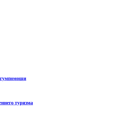
н гумпомощи
еннего туризма