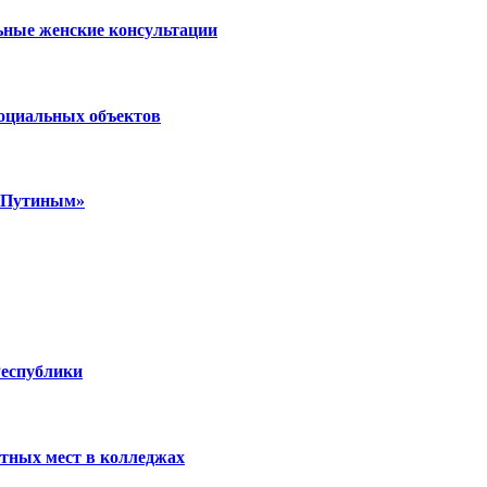
ьные женские консультации
социальных объектов
м Путиным»
Республики
тных мест в колледжах