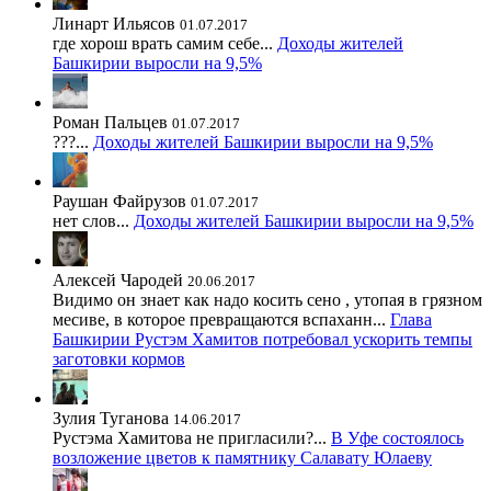
Линарт Ильясов
01.07.2017
где хорош врать самим себе...
Доходы жителей
Башкирии выросли на 9,5%
Роман Пальцев
01.07.2017
???...
Доходы жителей Башкирии выросли на 9,5%
Раушан Файрузов
01.07.2017
нет слов...
Доходы жителей Башкирии выросли на 9,5%
Алексей Чародей
20.06.2017
Видимо он знает как надо косить сено , утопая в грязном
месиве, в которое превращаются вспаханн...
Глава
Башкирии Рустэм Хамитов потребовал ускорить темпы
заготовки кормов
Зулия Туганова
14.06.2017
Рустэма Хамитова не пригласили?...
В Уфе состоялось
возложение цветов к памятнику Салавату Юлаеву