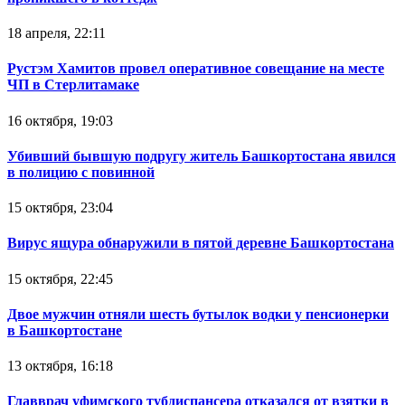
18 апреля, 22:11
Рустэм Хамитов провел оперативное совещание на месте
ЧП в Стерлитамаке
16 октября, 19:03
Убивший бывшую подругу житель Башкортостана явился
в полицию с повинной
15 октября, 23:04
Вирус ящура обнаружили в пятой деревне Башкортостана
15 октября, 22:45
Двое мужчин отняли шесть бутылок водки у пенсионерки
в Башкортостане
13 октября, 16:18
Главврач уфимского тубдиспансера отказался от взятки в