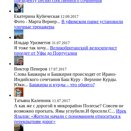
президенту песню собственного сочинения
Екатерина Кубическая
12.09.2017
Фото - Марта Вернер...
В уфимском парке установили
уличные тренажеры
Ильдар Уразметов
31.07.2017
Я тоже так хочу...
Великобританский велосипедист
проедет от Уфы до Португалии
Виктор Пенеров
17.07.2017
Слова Башкиры и Башкирия происходят от Ирано-
Индийского сочетания Баш Куру - Верхние Курды.
Южн...
Башкиры и курды – что общего?
Татьяна Каленник
11.07.2017
А как же с дорогой в микрорайон Полесье? Совсем не
возможно проехать. Ямы углубили.И бросили.С...
Ирек
Ялалов: «Жители начали с пониманием относиться к
перекрытиям дорог»