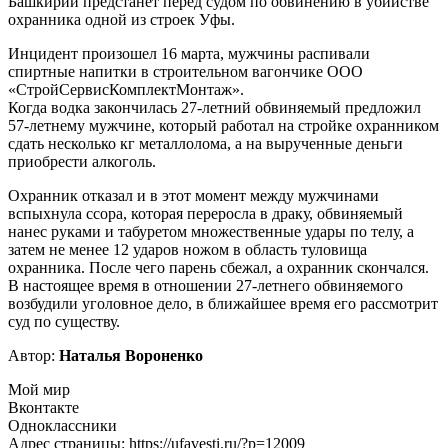
Башкирии предстанет перед судом по обвинению в убийстве
охранника одной из строек Уфы.
Инцидент произошел 16 марта, мужчины распивали
спиртные напитки в строительном вагончике ООО
«СтройСервисКомплектМонтаж».
Когда водка закончилась 27-летний обвиняемый предложил
57-летнему мужчине, который работал на стройке охранником
сдать несколько кг металлолома, а на вырученные деньги
приобрести алкоголь.
Охранник отказал и в этот момент между мужчинами
вспыхнула ссора, которая переросла в драку, обвиняемый
нанес руками и табуретом множественные удары по телу, а
затем не менее 12 ударов ножом в область туловища
охранника. После чего парень сбежал, а охранник скончался.
В настоящее время в отношении 27-летнего обвиняемого
возбудили уголовное дело, в ближайшее время его рассмотрит
суд по существу.
Автор:
Наталья Вороненко
Мой мир
Вконтакте
Одноклассники
Адрес страницы: https://ufavesti.ru/?p=12009