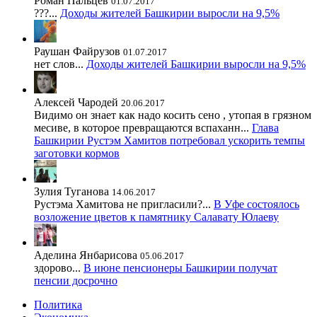
Роман Пальцев
01.07.2017
???...
Доходы жителей Башкирии выросли на 9,5%
Раушан Файрузов
01.07.2017
нет слов...
Доходы жителей Башкирии выросли на 9,5%
Алексей Чародей
20.06.2017
Видимо он знает как надо косить сено , утопая в грязном
месиве, в которое превращаются вспаханн...
Глава
Башкирии Рустэм Хамитов потребовал ускорить темпы
заготовки кормов
Зулия Туганова
14.06.2017
Рустэма Хамитова не пригласили?...
В Уфе состоялось
возложение цветов к памятнику Салавату Юлаеву
Аделина Янбарисова
05.06.2017
здорово...
В июне пенсионеры Башкирии получат
пенсии досрочно
Политика