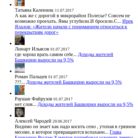
Татьяна Каленник
11.07.2017
А как же с дорогой в микрорайон Полесье? Совсем не
возможно проехать. Ямы углубили.И бросили.С...
Ирек
Ялалов: «Жители начали с пониманием относиться к
перекрытиям дорог»
Линарт Ильясов
01.07.2017
где хорош врать самим себе...
Доходы жителей
Башкирии выросли на 9,5%
Роман Пальцев
01.07.2017
???...
Доходы жителей Башкирии выросли на 9,5%
Раушан Файрузов
01.07.2017
нет слов...
Доходы жителей Башкирии выросли на 9,5%
Алексей Чародей
20.06.2017
Видимо он знает как надо косить сено , утопая в грязном
месиве, в которое превращаются вспаханн...
Глава
Башкирии Рустэм Хамитов потребовал ускорить темпы