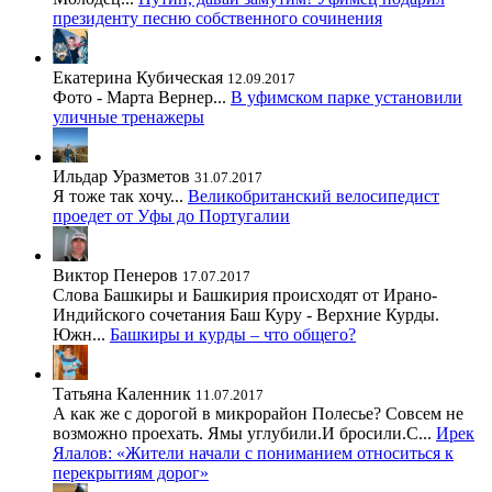
президенту песню собственного сочинения
Екатерина Кубическая
12.09.2017
Фото - Марта Вернер...
В уфимском парке установили
уличные тренажеры
Ильдар Уразметов
31.07.2017
Я тоже так хочу...
Великобританский велосипедист
проедет от Уфы до Португалии
Виктор Пенеров
17.07.2017
Слова Башкиры и Башкирия происходят от Ирано-
Индийского сочетания Баш Куру - Верхние Курды.
Южн...
Башкиры и курды – что общего?
Татьяна Каленник
11.07.2017
А как же с дорогой в микрорайон Полесье? Совсем не
возможно проехать. Ямы углубили.И бросили.С...
Ирек
Ялалов: «Жители начали с пониманием относиться к
перекрытиям дорог»