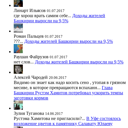
Линарт Ильясов
01.07.2017
где хорош врать самим себе...
Доходы жителей
Башкирии выросли на 9,5%
Роман Пальцев
01.07.2017
???...
Доходы жителей Башкирии выросли на 9,5%
Раушан Файрузов
01.07.2017
нет слов...
Доходы жителей Башкирии выросли на 9,5%
Алексей Чародей
20.06.2017
Видимо он знает как надо косить сено , утопая в грязном
месиве, в которое превращаются вспаханн...
Глава
Башкирии Рустэм Хамитов потребовал ускорить темпы
заготовки кормов
Зулия Туганова
14.06.2017
Рустэма Хамитова не пригласили?...
В Уфе состоялось
возложение цветов к памятнику Салавату Юлаеву