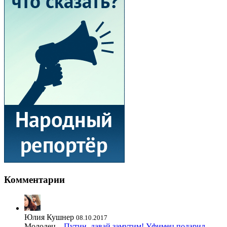
Комментарии
Юлия Кушнер
08.10.2017
Молодец...
Путин, давай замутим! Уфимец подарил